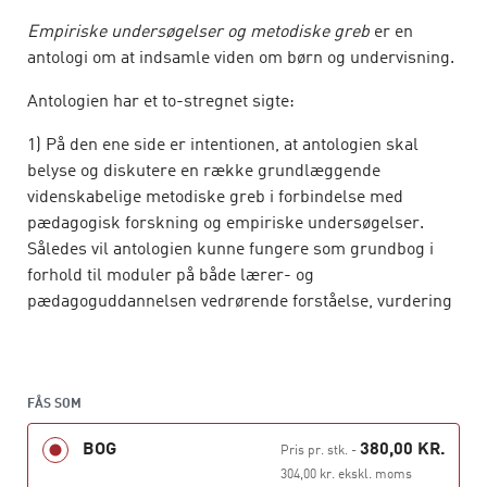
Empiriske undersøgelser og metodiske greb
er en
antologi om at indsamle viden om børn og undervisning.
Antologien har et to-stregnet sigte:
1) På den ene side er intentionen, at antologien skal
belyse og diskutere en række grundlæggende
videnskabelige metodiske greb i forbindelse med
pædagogisk forskning og empiriske undersøgelser.
Således vil antologien kunne fungere som grundbog i
forhold til moduler på både lærer- og
pædagoguddannelsen vedrørende forståelse, vurdering
og analyse af pædagogisk forskningsviden samt i
forhold til moduler, der vedrører de studerendes egne
empiriske undersøgelser.
FÅS SOM
2) På den anden side kan antologien bidrage til
BOG
380,00 KR.
lærerens, pædagogens og den pædagogiske leders
Pris pr. stk.
-
forståelse af pædagogisk forskningsviden og metodiske
304,00 kr. ekskl. moms