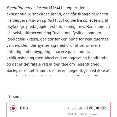
Egentlighedens jargon
(1964) betegner den
eksistentielle snakkesalighed, der går tilbage til Martin
Heideggers
Væren og tid
(1927) og derfra spredte sig til
psykologi, pædagogik, æstetik, teologi m.v. Både som en
art selvlegitimerende og ”dyb” metafysik og som en
ideologisk kværn, der gør tanken blind for realiteternes
verden. Den, der pynter sig med ord, bliver snarere
enfoldig end opbyggelig, snarere part i tidens
kritikløshed og medløberi end engageret og handlende,
og det er det fatale ved al den tale om ”egentlighed”.
Sorteper er det ”man”, der lever ”uegentligt” ved ikke at
have forstået sin ”tilstedeværen” som ”kastethed” og
”væren hen imod døden”. I dag hjemsøger
egentlighedens jargon – i fortyndet, trivialiseret form –
meget af den eksistenspsykologi og managementteori,
FÅS SOM
der til det ulidelige puster sig op med positiviteter,
BOG
120,00 KR.
udfordringer og hurraord.
Pris pr. stk.
-
96,00 kr. ekskl. moms