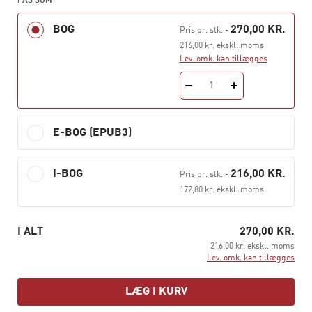
FÅS SOM
forbindelsen mellem indre og ydre rytmer og handler
med nærvær i det uforudsigelige.
BOG
270,00 KR.
Pris pr. stk.
-
216,00 kr. ekskl. moms
Med indsigter fra neurovidenskab, filosofi og
Lev. omk. kan tillægges
pædagogisk praksis viser Fredens, hvordan hjernens
netværk fungerer som et musikalsk ensemble, hvor
1
forståelse opstår i spændingen mellem struktur og
bevægelse. Læring bliver her til en form for rytmisk
E-BOG (EPUB3)
selvorganisering – ikke styring, men formgivning af liv,
båret af resonans frem for kontrol.
Dømmekraftens rytme
forener neurobiologi og
I-BOG
216,00 KR.
Pris pr. stk.
-
pædagogik i en levende syntese og åbner døren til en
172,80 kr. ekskl. moms
skole, der altid har været et tegn på liv.
I ALT
270,00 KR.
216,00 kr. ekskl. moms
Lev. omk. kan tillægges
LÆG I KURV