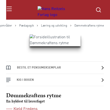
Søg
gområder
Pædagogik
Læring og udvikling
Dømmekraftens rytme
BESTIL ET PENSUMEKSEMPLAR
KIG I BOGEN
Dømmekraftens rytme
En hyldest til lærerfaget
Kjeld Fredens