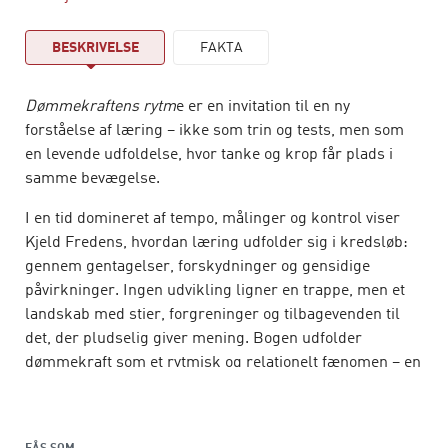
BESKRIVELSE
FAKTA
Dømmekraftens rytm
e er en invitation til en ny
forståelse af læring – ikke som trin og tests, men som
en levende udfoldelse, hvor tanke og krop får plads i
samme bevægelse.
I en tid domineret af tempo, målinger og kontrol viser
Kjeld Fredens, hvordan læring udfolder sig i kredsløb:
gennem gentagelser, forskydninger og gensidige
påvirkninger. Ingen udvikling ligner en trappe, men et
landskab med stier, forgreninger og tilbagevenden til
det, der pludselig giver mening. Bogen udfolder
dømmekraft som et rytmisk og relationelt fænomen – en
bevægelse mellem tanke og sans, mellem forestilling og
handling, mellem del og helhed. Dømmekraft opstår
dér, hvor mennesket – lærer såvel som elev – mærker