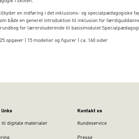
gogik i skolen.
tilbyder en indføring i det inklusions- og specialpædagogiske 
om både en generel introduktion til inklusion for færdiguddann
rundbog for lærerstuderende til basismodulet Specialpædagogi
 25 opgaver | 15 modeller og figurer | ca. 160 sider
i-bog, en digital udgave af den trykte bog, suppleret med digital
sning, søge- og notefunktion. I-bogen kan læses på computer, t
overalt, hvor der er internetadgang.
 links
Kontakt os
til digitale materialer
Kundeservice
ering
Presse