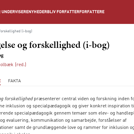
NYHEDER
BLIV FORFATTER
FORFATTERE
 UNDERVISERE
forskellighed (i-bog)
else og forskellighed (i-bog)
og
Molbæk
(red.)
E
FAKTA
og forskellighed
præsenterer central viden og forskning inden f
e inklusion og specialpædagogik og giver konkret inspiration ti
erende specialpædagogik gennem temaer som elev- og handlep
 og evaluering, kommunikation og samarbejde, forståelser af
ationer samt de grundlæggende love og rammer for inklusion o