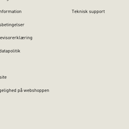
nformation
Teknisk support
sbetingelser
evisorerklæring
atapolitik
site
gelighed på webshoppen