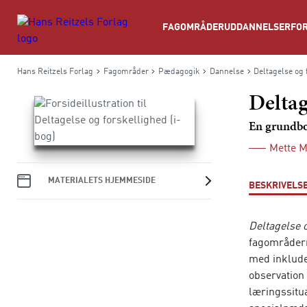
Søg
FAGOMRÅDER
UDDANNELSER
FOR
Hans Reitzels Forlag
Fagområder
Pædagogik
Dannelse
Deltagelse og 
Deltag
En grundb
Mette 
MATERIALETS HJEMMESIDE
BESKRIVELS
Deltagelse 
fagområdern
med inklud
observation
læringssitu