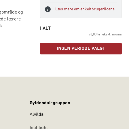
Læs mere om enkeltbrugerlicens
fagområde og
ede lærere
k.
I ALT
76,00 kr. ekskl. moms
INGEN PERIODE VALGT
e værktøjer
ablet og
Gyldendal-gruppen
Alvilda
highlight