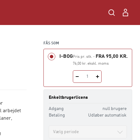
FÅS SOM
I-BOG
FRA 95,00 KR.
Pris pr. stk.
-
76,00 kr. ekskl. moms
1
Enkeltbrugerlicens
or
Adgang
null brugere
l arbejdet
Betaling
Udløber automatisk
laner,
Vælg periode
g