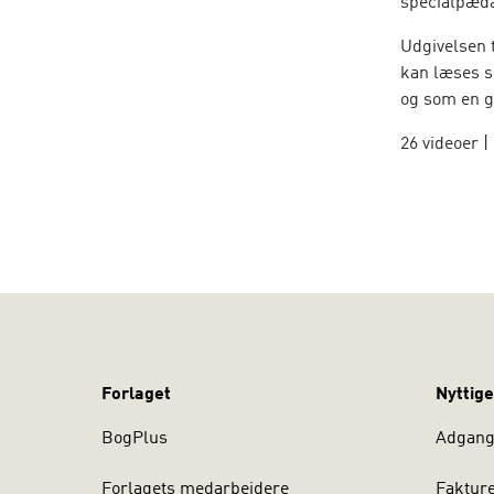
specialpæda
Udgivelsen 
kan læses s
og som en g
26 videoer |
Dette er en 
som fx oplæ
smartphone 
Forlaget
Nyttige
BogPlus
Adgang 
Forlagets medarbejdere
Faktur