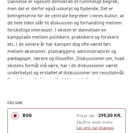
Dannelse er ligesom demokrati et rummeligt begreb,
men det er derfor også uskarpt og flydende. Det er
betingelserne for de centrale begreber i vores kultur, at
de hele tiden står til diskussion og forhandling mellem
forskellige interesser. I skolen er dannelsen en
kampplads mellem politikere, praktikere og forskere
etc. I de senere år har kampen dog ofte været ført
mellem økonomer, planlæggere, administratorer og
pædagoger, lærere og filosoffer. Diskussionen om, hvad
skolens formål må være, har i de diskussioner været
underbelyst og erstattet af diskussioner om resultatmål.
Samtidig er skolens indhold blevet defineret som
smalle, grundlæggende kundskaber uden blik for den
verden, eleverne lever i. Dannelses- og
undervisningsprocesserne er nedprioriteret i
FÅS SOM
diskussionen til fordel for læring, digitalisering og
BOG
295,00 KR.
læringsresultater.
Pris pr. stk.
-
236,00 kr. ekskl. moms
I denne bog fører vi i et bredere perspektiv
Lev. omk. kan tillægges