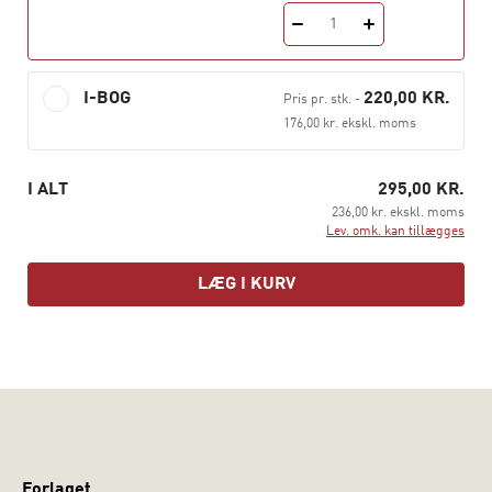
diskussionerne om dannelse helt op til nutiden ved
1
hjælp af fire perspektiver: Dannelseskontekster, -
visioner, - temaer og -processer. Kapitlerne fremstår
samlet som et kalejdoskopisk udvalg af
I-BOG
220,00 KR.
Pris pr. stk.
-
dannelsesteorier og -diskussioner ud fra disse fire
176,00 kr. ekskl. moms
perspektiver.
Dannelse
henvender sig til de mange, der arbejder med
I ALT
295,00 KR.
eller studerer for at bidrage til fremtidens folkeskole.
236,00 kr. ekskl. moms
Lev. omk. kan tillægges
LÆG I KURV
Forlaget