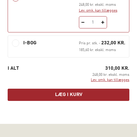
professioner som misbrugsbehandlere, socialrådgivere,
248,00 kr. ekskl. moms
læger, sygeplejersker, skolelærere, pædagoger og
Lev. omk. kan tillægges
fængselsfunktionærer. Bogens analyser viser, at selv
1
om arbejdsområderne er meget forskellige, så er der
visse fælles vilkår, der kan siges „at skabe en
professionel“ på en ganske særlig måde i dag.
I-BOG
232,00 KR.
Pris pr. stk.
-
Antologien henvender sig til studerende på
185,60 kr. ekskl. moms
professionsuddannelserne, studerende ved en række
universitetsinstitutter, hvor der forskes i
I ALT
310,00 KR.
velfærdsinstitutioner samt til praktikere bredt inden for
248,00 kr. ekskl. moms
professionsområdet.
Lev. omk. kan tillægges
LÆG I KURV