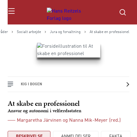
Søg
åder
Socialt arbejde
Jura og forvaltning
At skabe en professionel
KIG I BOGEN
At skabe en professionel
Ansvar og autonomi i velfærdsstaten
Margaretha Järvinen
og
Nanna Mik-Meyer
(red.)
BESKRIVELSE
ANMELDELSER
FAKTA