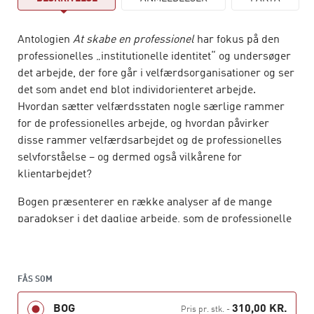
Antologien
At skabe en professionel
har fokus på den
professionelles „institutionelle identitet“ og undersøger
det arbejde, der fore går i velfærdsorganisationer og ser
det som andet end blot individorienteret arbejde.
Hvordan sætter velfærdsstaten nogle særlige rammer
for de professionelles arbejde, og hvordan påvirker
disse rammer velfærdsarbejdet og de professionelles
selvforståelse – og dermed også vilkårene for
klientarbejdet?
Bogen præsenterer en række analyser af de mange
paradokser i det daglige arbejde, som de professionelle
beretter om, når de sættes til at implementere den
lovgivning og videreføre de normer, som velfærdsstaten
hylder. Der bringes eksempler fra det sociale område,
FÅS SOM
sundhedsområdet og det pædagogiske område. Bogens
kapitler favner et bredt empirisk felt, der inkluderer
BOG
310,00 KR.
Pris pr. stk.
-