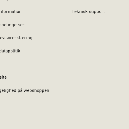
nformation
Teknisk support
sbetingelser
evisorerklæring
atapolitik
site
gelighed på webshoppen