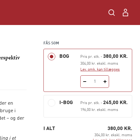
FÅS SOM
erspektiv
BOG
380,00 KR.
Pris pr. stk.
-
304,00 kr. ekskl. moms
Lev. omk. kan tillægges
1
I-BOG
245,00 KR.
nder en
Pris pr. stk.
-
196,00 kr. ekskl. moms
 bruge i
et – og der
I ALT
380,00 KR.
304,00 kr. ekskl. moms
ng i et