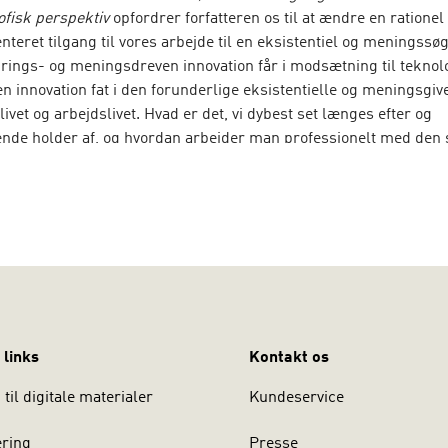
ofisk perspektiv
opfordrer forfatteren os til at ændre en rationel
teret tilgang til vores arbejde til en eksistentiel og meningss
drings- og meningsdreven innovation får i modsætning til teknol
n innovation fat i den forunderlige eksistentielle og meningsgi
livet og arbejdslivet. Hvad er det, vi dybest set længes efter og
de holder af, og hvordan arbejder man professionelt med den 
lser” på en ikke-terapeutisk og ikke-instrumentel måde?
rden med undren
henvender sig til ansatte i offentlige og private
ner, som søger inspiration og konkrete redskaber til innovations
on til at styrke menings- og livskvalitetsdimensionen i arbejdslive
il den være spændende læsning for studerende og praktikere, d
x undervisning og vejledning med en filosofisk-eksistentiel dime
jørn
Hansen
er ph.d. i pædagogisk filosofi og professor i dialogi
 links
Kontakt os
raksis ved Center for Dialog og Organisation, Institut for Kommun
versitet. På Hans Reitzels Forlag er tidligere udkommet
At stå i
til digitale materialer
Kundeservice
ering
Presse