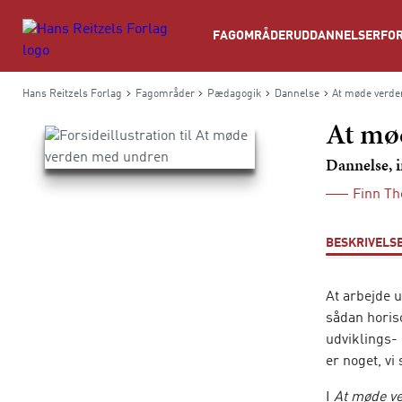
Søg
FAGOMRÅDER
UDDANNELSER
FOR
Hans Reitzels Forlag
Fagområder
Pædagogik
Dannelse
At møde verd
At mø
Dannelse, i
Finn Th
BESKRIVELS
At arbejde u
sådan horiso
udviklings-
er noget, vi
I
At møde ve