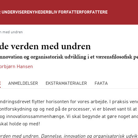
NYHEDER
BLIV FORFATTER
FORFATTERE
 UNDERVISERE
en med undren
de verden med undren
nnovation og organisatorisk udvikling i et værensfilosofisk p
orbjørn Hansen
E
ANMELDELSER
EKSTRAMATERIALER
FAKTA
ndringsdrevet flytter horisonten for vores arbejde. I praksis ve
ntforskydning op og ned på de processer, vi er blevet vant til at
 og innovationssammenhænge. Vi skal begynde at gøre noget and
 skal holde op med!
rden med undren. Dannelse, innovation og organisatorisk udvikli