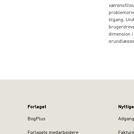
værensfilos
problemorien
tilgang. Un
brugerdreve
dimension i 
grundlæggen
ord og føle
At møde ve
organisatio
ny inspirati
Derudover v
optaget af f
Finn Thorb
Forlaget
Nyttige
filosofisk p
Aalborg Uni
BogPlus
Adgang 
(2008).
Forlagets medarbejdere
Faktur