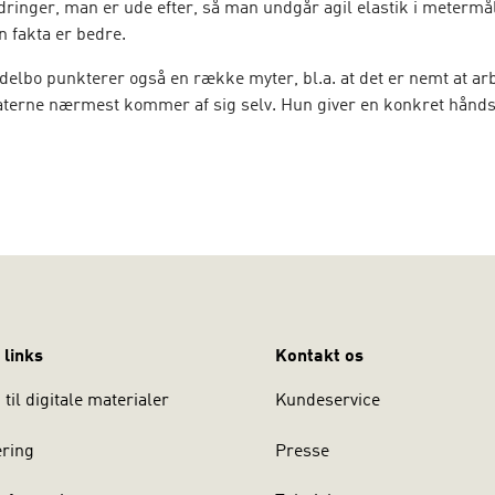
dringer, man er ude efter, så man undgår agil elastik i metermål
n fakta er bedre.
elbo punkterer også en række myter, bl.a. at det er nemt at arb
taterne nærmest kommer af sig selv. Hun giver en konkret hånds
sker målbare agile resultater.
 links
Kontakt os
til digitale materialer
Kundeservice
ering
Presse