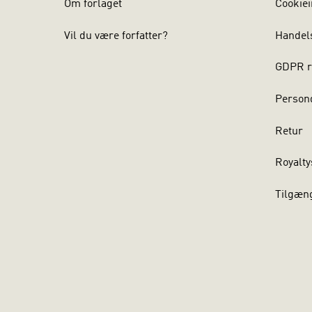
Om forlaget
Cookiei
Vil du være forfatter?
Handel
GDPR r
Persond
Retur
Royalty
Tilgæn