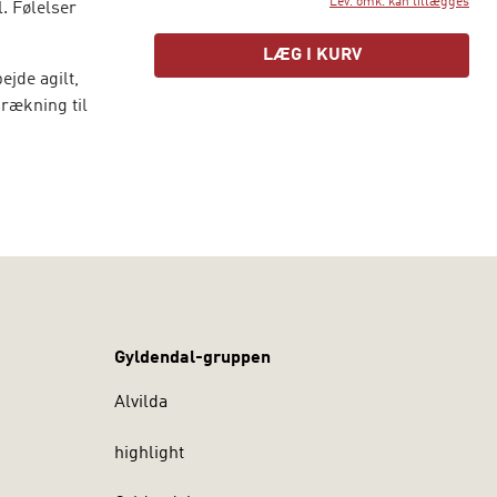
Lev. omk. kan tillægges
. Følelser
LÆG I KURV
ejde agilt,
rækning til
Gyldendal-gruppen
Alvilda
highlight