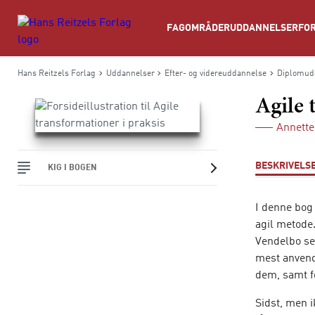
Søg
FAGOMRÅDER
UDDANNELSER
FOR
Hans Reitzels Forlag
Uddannelser
Efter- og videreuddannelse
Diplomudd
Agile 
Annette
BESKRIVELS
KIG I BOGEN
I denne bog 
agil metode
Vendelbo sel
mest anvend
dem, samt fo
Sidst, men 