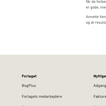
får de forbe
er gode, me
Annette Vend
og at resul
alle, der øn
Forlaget
Nyttige
BogPlus
Adgang 
Forlagets medarbejdere
Faktur