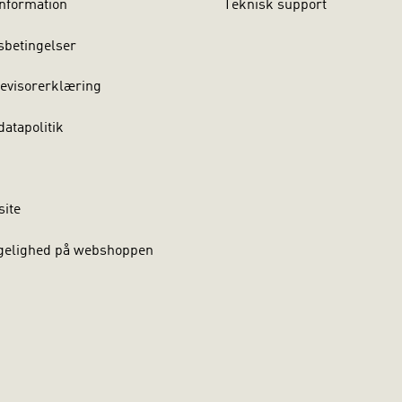
nformation
Teknisk support
sbetingelser
evisorerklæring
atapolitik
site
gelighed på webshoppen