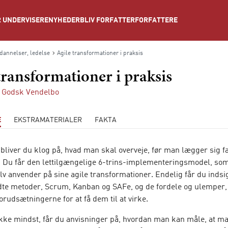
NYHEDER
BLIV FORFATTER
FORFATTERE
 UNDERVISERE
annelser, ledelse
Agile transformationer i praksis
transformationer i praksis
 Godsk Vendelbo
E
EKSTRAMATERIALER
FAKTA
bliver du klog på, hvad man skal overveje, før man lægger sig f
. Du får den lettilgængelige 6-trins-implementeringsmodel, so
v anvender på sine agile transformationer. Endelig får du indsigt
te metoder, Scrum, Kanban og SAFe, og de fordele og ulemper, 
rudsætningerne for at få dem til at virke.
ikke mindst, får du anvisninger på, hvordan man kan måle, at ma