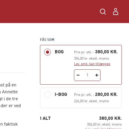
FÅS SOM
BOG
380,00 KR.
Pris pr. stk.
-
304,00 kr. ekskl. moms
Lev. omk. kan tillægges
1
ast på en
m Annette
I-BOG
280,00 KR.
Pris pr. stk.
-
 i de tre
224,00 kr. ekskl. moms
der er ved
I ALT
380,00 KR.
n faktisk
304,00 kr. ekskl. moms