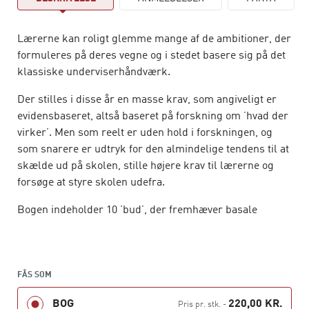
Lærerne kan roligt glemme mange af de ambitioner, der
formuleres på deres vegne og i stedet basere sig på det
klassiske underviserhåndværk.
Der stilles i disse år en masse krav, som angiveligt er
evidensbaseret, altså baseret på forskning om ’hvad der
virker’. Men som reelt er uden hold i forskningen, og
som snarere er udtryk for den almindelige tendens til at
skælde ud på skolen, stille højere krav til lærerne og
forsøge at styre skolen udefra.
Bogen indeholder 10 ’bud’, der fremhæver basale
kvaliteter, og som samtidig kan gøre hverdagen lettere
for lærere uden at forringe undervisningen, men måske
endda gøre den bedre.
FÅS SOM
BOG
220,00 KR.
Pris pr. stk.
-