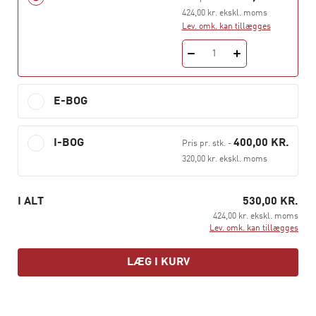
424,00 kr. ekskl. moms
Professionen og samfundet
Lev. omk. kan tillægges
Pædagogens praksis og den første praktik
1
Denne bog er en trykt bog, men den findes også som i-
bog.
E-BOG
I-BOG
400,00 KR.
Pris pr. stk.
-
320,00 kr. ekskl. moms
I ALT
530,00 KR.
424,00 kr. ekskl. moms
Lev. omk. kan tillægges
LÆG I KURV