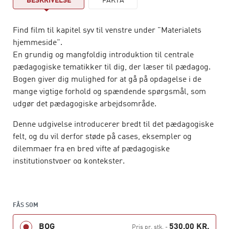
BESKRIVELSE
FAKTA
Find film til kapitel syv til venstre under "Materialets
hjemmeside".
En grundig og mangfoldig introduktion til centrale
pædagogiske tematikker til dig, der læser til pædagog.
Bogen giver dig mulighed for at gå på opdagelse i de
mange vigtige forhold og spændende spørgsmål, som
udgør det pædagogiske arbejdsområde.
Denne udgivelse introducerer bredt til det pædagogiske
felt, og du vil derfor støde på cases, eksempler og
dilemmaer fra en bred vifte af pædagogiske
institutionstyper og kontekster.
Denne 2. udgave har en række nye kapitler og er
revideret i forhold til nyeste viden og forskning på
området, og indeholder emner som:
FÅS SOM
BOG
530,00 KR.
Pædagogiske miljøer og aktiviteter
Pris pr. stk.
-