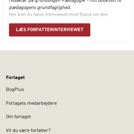
redaktør på grundbogen
Pædagogik - Introduktion til
pædagogens grundfaglighed
.
Her kan du læse interviewet med David om den
opdaterede 2. udgave af bogen, der blandt andet tæller
6 nye kapitler.
LÆS FORFATTERINTERVIEWET
Forlaget
BogPlus
Forlagets medarbejdere
Om forlaget
Vil du være forfatter?