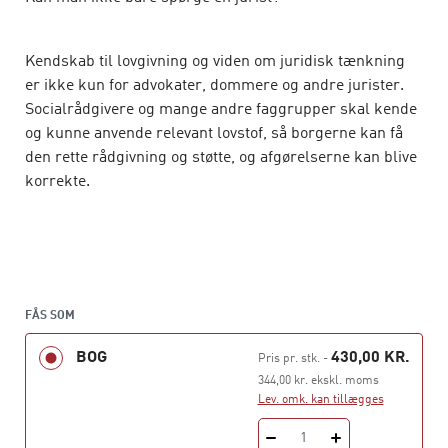
Kendskab til lovgivning og viden om juridisk tænkning
er ikke kun for advokater, dommere og andre jurister.
Socialrådgivere og mange andre faggrupper skal kende
og kunne anvende relevant lovstof, så borgerne kan få
den rette rådgivning og støtte, og afgørelserne kan blive
korrekte.
Jura, forvaltningsret og socialforvaltningsret er derfor
en vigtig og obligatorisk del af socialrådgiverstudiet,
men også en disciplin som kan virke artsfremmed og
vanskelig at trænge ind i for den nye studerende. Denne
FÅS SOM
bog er derfor skrevet for at vække de studerendes
BOG
430,00 KR.
Pris pr. stk.
-
interesse for og appetit på faget socialforvaltningsret.
344,00 kr. ekskl. moms
Lev. omk. kan tillægges
Bogen omfatter en introduktion til offentlig ret, som er
1