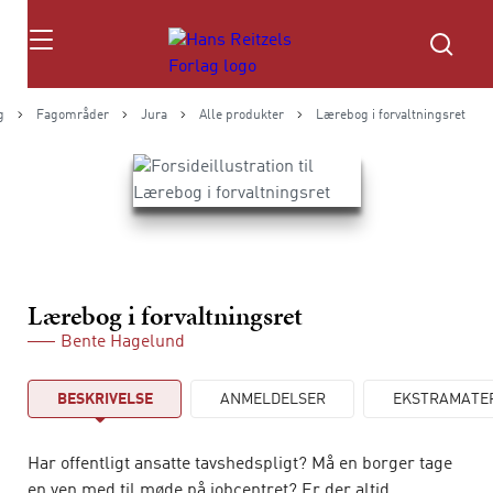
Søg
g
Fagområder
Jura
Alle produkter
Lærebog i forvaltningsret
Lærebog i forvaltningsret
Bente Hagelund
BESKRIVELSE
ANMELDELSER
EKSTRAMATE
Har offentligt ansatte tavshedspligt? Må en borger tage
en ven med til møde på jobcentret? Er der altid