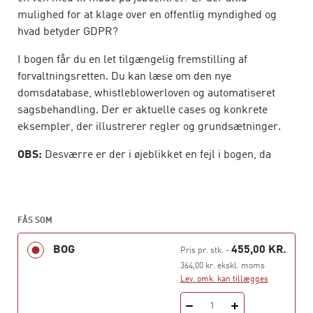
mulighed for at klage over en offentlig myndighed og
hvad betyder GDPR?
I bogen får du en let tilgængelig fremstilling af
forvaltningsretten. Du kan læse om den nye
domsdatabase, whistleblowerloven og automatiseret
sagsbehandling. Der er aktuelle cases og konkrete
eksempler, der illustrerer regler og grundsætninger.
OBS:
Desværre er der i øjeblikket en fejl i bogen, da
figuren med "oversigt over sagsbehandlingen" mangler
på bogens flap. Figuren findes også på s. 58. Du kan
gratis rekvirere et klistermærke med figuren, som kan
indsættes på flappen ved henvendelse
FÅS SOM
til
information@gyldendal.dk
.
BOG
455,00 KR.
Pris pr. stk.
-
Bogen er opdelt i tre dele. Første del (kapitel 1-4)
364,00 kr. ekskl. moms
Lev. omk. kan tillægges
beskriver det retlige landskab, som forvaltningsretten
befinder sig i. Hvad er ”forvaltningsret”, og hvordan
1