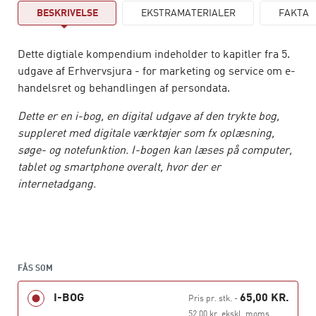
BESKRIVELSE
EKSTRAMATERIALER
FAKTA
Dette digtiale kompendium indeholder to kapitler fra 5.
udgave af Erhvervsjura - for marketing og service om e-
handelsret og behandlingen af persondata.
Dette er en i-bog, en digital udgave af den trykte bog,
suppleret med digitale værktøjer som fx oplæsning,
søge- og notefunktion. I-bogen kan læses på computer,
tablet og smartphone overalt, hvor der er
internetadgang.
FÅS SOM
I-BOG
65,00 KR.
Pris pr. stk.
-
52,00 kr. ekskl. moms