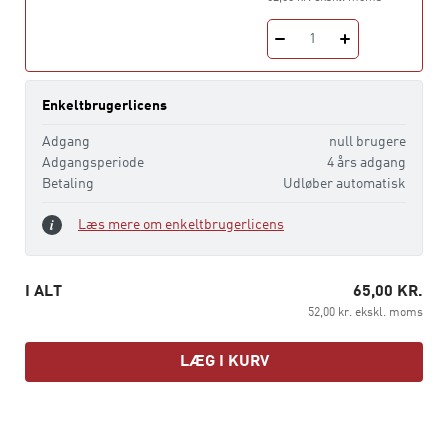
1
Enkeltbrugerlicens
Adgang
null brugere
Adgangsperiode
4 års adgang
Betaling
Udløber automatisk
Læs mere om enkeltbrugerlicens
I ALT
65,00 KR.
52,00 kr. ekskl. moms
LÆG I KURV