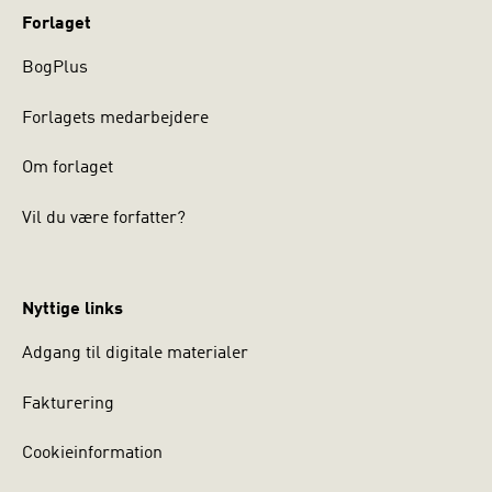
bliver anmodet om at definere de konkurrenceretlige
Forlaget
begreber og præcisere, hvor grænserne går for
virksomheders frihed til at bestemme indholdet af
BogPlus
leverandør- og kundeaftaler.
Forlagets medarbejdere
Bogen er en dansk version af Vertical Agreements in EU
Competition Law.
Om forlaget
Vil du være forfatter?
Nyttige links
Adgang til digitale materialer
Fakturering
Cookieinformation