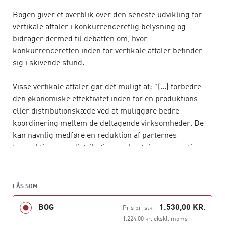
Bogen giver et overblik over den seneste udvikling for
vertikale aftaler i konkurrenceretlig belysning og
bidrager dermed til debatten om, hvor
konkurrenceretten inden for vertikale aftaler befinder
sig i skivende stund.
Visse vertikale aftaler gør det muligt at: ”(...) forbedre
den økonomiske effektivitet inden for en produktions-
eller distributionskæde ved at muliggøre bedre
koordinering mellem de deltagende virksomheder. De
kan navnlig medføre en reduktion af parternes
transaktions- og distributionsomkostninger og optimere
deres afsætnings- og investeringsniveau.” (Kfo
330/2010).
FÅS SOM
Dansk ret indeholder ikke nogen generel lovgivning
BOG
1.530,00 KR.
omkring vertikale aftaler. Med en grundlæggende
Pris pr. stk.
-
aftalefrihed i dansk ret betyder det, at man som
1.224,00 kr. ekskl. moms