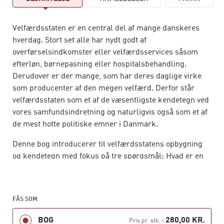
Velfærdsstaten er en central del af mange danskeres
hverdag. Stort set alle har nydt godt af
overførselsindkomster eller velfærdsservices såsom
efterløn, børnepasning eller hospitalsbehandling.
Derudover er der mange, som har deres daglige virke
som producenter af den megen velfærd. Derfor står
velfærdsstaten som et af de væsentligste kendetegn ved
vores samfundsindretning og naturligvis også som et af
de mest hotte politiske emner i Danmark.
Denne bog introducerer til velfærdsstatens opbygning
og kendetegn med fokus på tre spørgsmål: Hvad er en
velfærdsstat? Hvorfor er der velfærdsstater? Hvilken
betydning har velfærdsstater? Bogen gennemgår de
forskellige typer af velfærdsstater og placerer dermed
FÅS SOM
den danske velfærdsmodel i en international kontekst.
Desuden gennemgår den velfærdsstatens betydning for
BOG
280,00 KR.
Pris pr. stk.
-