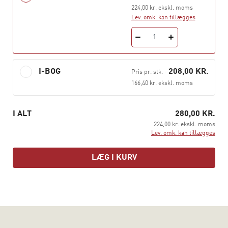
og sammenhæng med en bred vifte af politiske og
224,00 kr. ekskl. moms
sociale forhold.
Lev. omk. kan tillægges
Carsten Jensen er adjunkt på Institut for Statskundskab,
1
Aarhus Universitet.
I-BOG
208,00 KR.
Pris pr. stk.
-
166,40 kr. ekskl. moms
I ALT
280,00 KR.
224,00 kr. ekskl. moms
Lev. omk. kan tillægges
LÆG I KURV