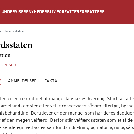
NYHEDER
BLIV FORFATTER
FORFATTERE
 UNDERVISERE
Velfærdsstaten
dsstaten
ktion
 Jensen
E
ANMELDELSER
FAKTA
ten er en central del af mange danskeres hverdag. Stort set alle
rførselsindkomster eller velfærdsservices såsom efterløn, børn
talsbehandling. Derudover er der mange, som har deres daglige
 af den megen velfærd. Derfor står velfærdsstaten som et af de
e kendetegn ved vores samfundsindretning og naturligvis også s