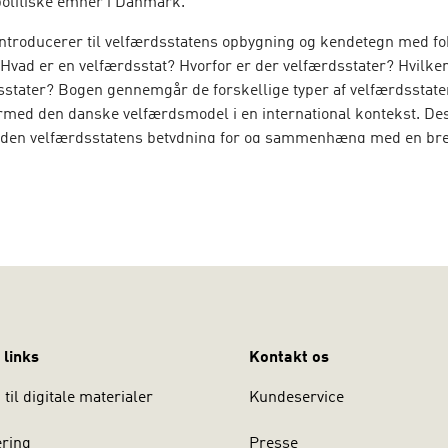
politiske emner i Danmark.
ntroducerer til velfærdsstatens opbygning og kendetegn med fo
Hvad er en velfærdsstat? Hvorfor er der velfærdsstater? Hvilke
sstater? Bogen gennemgår de forskellige typer af velfærdsstate
rmed den danske velfærdsmodel i en international kontekst. D
en velfærdsstatens betydning for og sammenhæng med en bred
 sociale forhold.
en er adjunkt på Institut for Statskundskab, Aarhus Universitet
 links
Kontakt os
til digitale materialer
Kundeservice
ering
Presse