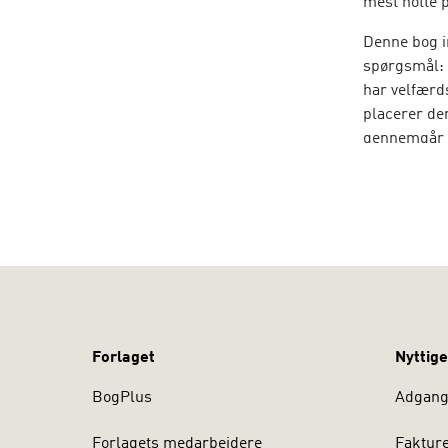
mest hotte 
Denne bog i
spørgsmål: 
har velfærd
placerer de
gennemgår d
politiske og
Carsten Jens
Forlaget
Nyttige
BogPlus
Adgang 
Forlagets medarbejdere
Faktur