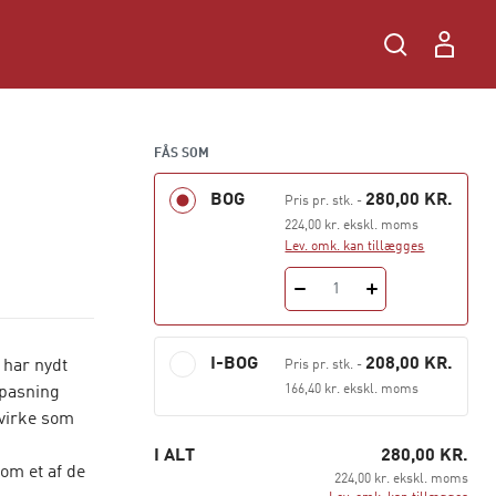
FÅS SOM
BOG
280,00 KR.
Pris pr. stk.
-
224,00 kr. ekskl. moms
Lev. omk. kan tillægges
1
I-BOG
208,00 KR.
 har nydt
Pris pr. stk.
-
166,40 kr. ekskl. moms
epasning
 virke som
I ALT
280,00 KR.
om et af de
224,00 kr. ekskl. moms