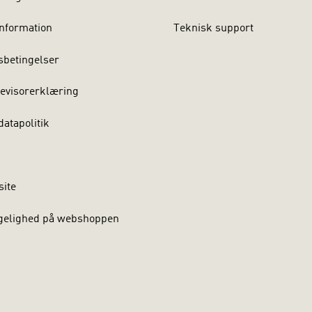
nformation
Teknisk support
sbetingelser
evisorerklæring
atapolitik
site
gelighed på webshoppen