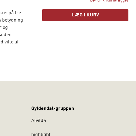
Lev. omk. kan tillægges
kus på tre
LÆG I KURV
n betydning
r og
esuden
 vifte af
.
Gyldendal-gruppen
Alvilda
highlight