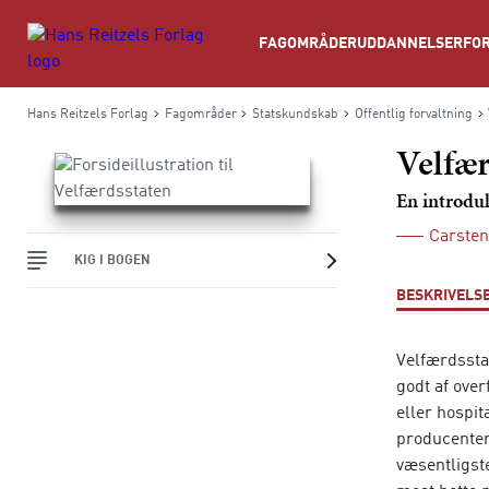
Søg
FAGOMRÅDER
UDDANNELSER
FOR
Hans Reitzels Forlag
Fagområder
Statskundskab
Offentlig forvaltning
Velfær
En introdu
Carsten
KIG I BOGEN
BESKRIVELS
Velfærdssta
godt af ove
eller hospi
producenter
væsentligst