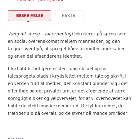
BESKRIVELSE
FAKTA
Vælg dit sprog – tal ordentligt
fokuserer på sprog som
en social overenskomst mellem mennesker, og den
lægger vægt på, at sproget både formidler budskaber
og er en del afsenderens identitet.
I forhold til tidligere er der i dag skruet op for
talesprogets plads i krydsfeltet mellem tale og skrift. I
en verden fuld af medier, der konstant blander sig i det
offentlige og det private rum, er det afgørende at være
sprogligt sikker og velovervejet, for at vi overhovedet kan
holde de elektroniske medier ud. De fylder meget, de
trænger sig på overalt, og de styrer på mange områder
vores forståelser af verden. En ordentlig håndtering af
sproget som middel til formidling er det mindste, vi kan
forlange af de journalister og kommunikatører, der hele