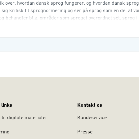
ik over, hvordan dansk sprog fungerer, og hvordan dansk sprog 
r sig kritisk til sprognormering og ser på sprog som en del af vo
rog behandler bl.a. områder som sproget overordnet set, sprog i 
sproget
 links
Kontakt os
til digitale materialer
Kundeservice
ering
Presse