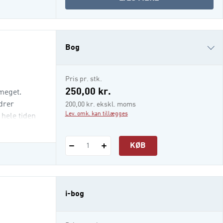
VÆLG
DIT
SPROG
(I-
Bog
BOG)
i-bog
Pris pr. stk.
250,00 kr.
 meget.
ndrer
200,00 kr. ekskl. moms
Lev. omk. kan tillægges
 hele tiden
KØB
1
i-bog