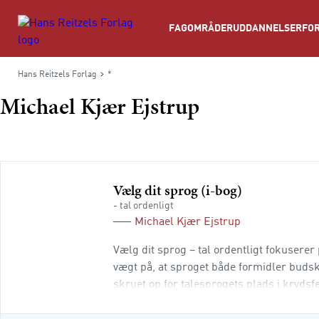
Søg
FAGOMRÅDER
UDDANNELSER
FOR
Hans Reitzels Forlag
*
Michael Kjær Ejstrup
Vælg dit sprog (i-bog)
- tal ordenligt
Michael Kjær Ejstrup
Vælg dit sprog – tal ordentligt fokuser
vægt på, at sproget både formidler budskab
skruet op for talesprogets plads i krydsfe
sig i det offentlige og det private rum, er 