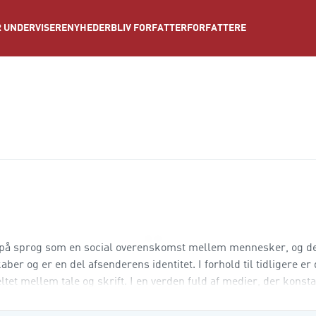
NYHEDER
BLIV FORFATTER
FORFATTERE
 UNDERVISERE
er på sprog som en social overenskomst mellem mennesker, og 
er og er en del afsenderens identitet. I forhold til tidligere er 
ltet mellem tale og skrift. I en verden fuld af medier, der konst
det