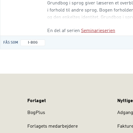
Grundbog i sprog giver læseren et overbl
i forhold til andre sprog. Bogen forholde
og den en­keltes identitet. Grundbog i sp
sammenhænge, sproglig analyse og tale
En del af serien
Seminarieserien
FÅS SOM
I-BOG
Forlaget
Nyttige
BogPlus
Adgang 
Forlagets medarbejdere
Faktur