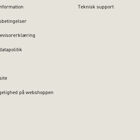
nformation
Teknisk support
sbetingelser
evisorerklæring
atapolitik
site
gelighed på webshoppen