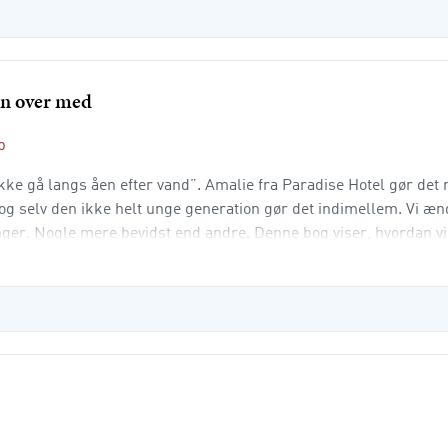
en over med
p
ikke gå langs åen efter vand”. Amalie fra Paradise Hotel gør det
, og selv den ikke helt unge generation gør det indimellem. Vi æ
nger. Nogle mere bevidst end andre. Denne bog viser, hvordan vi
 den tid, vi s