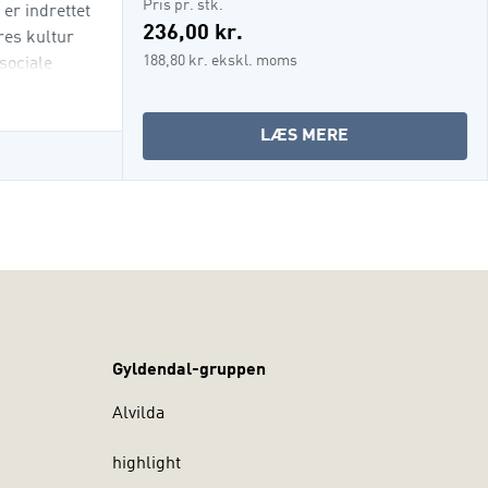
Pris pr. stk.
er indrettet
236,00 kr.
res kultur
188,80 kr. ekskl. moms
sociale
OM
LÆS MERE
GRUNDBOG
I
SPROG
(I-
BOG)
Gyldendal-gruppen
Alvilda
highlight