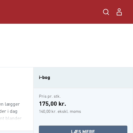
i-bog
Pris pr. stk.
175,00 kr.
den lægger
der i dag
140,00 kr. ekskl. moms
ant blander
OM
LÆS MERE