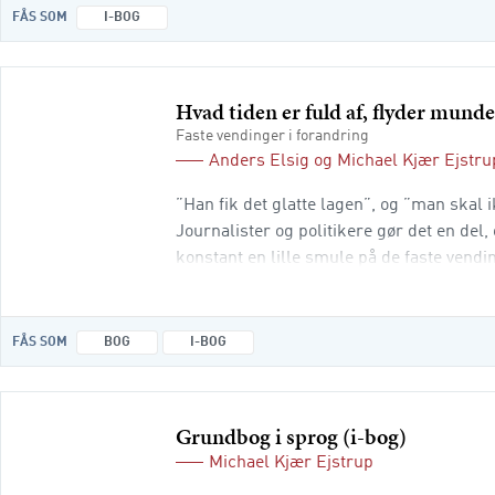
FÅS SOM
I-BOG
Hvad tiden er fuld af, flyder mund
Faste vendinger i forandring
Anders Elsig
og
Michael Kjær Ejstru
”Han fik det glatte lagen”, og ”man skal 
Journalister og politikere gør det en del
konstant en lille smule på de faste vendi
sikrer, at ordsprog og talemåder passer til
FÅS SOM
BOG
I-BOG
Grundbog i sprog (i-bog)
Michael Kjær Ejstrup