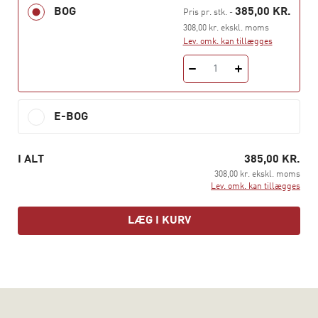
handlinger, deres oplevelser i relation til akademisk
BOG
385,00 KR.
Pris pr. stk.
-
karriere, kærlighed, venskaber og familieformer.
308,00 kr. ekskl. moms
Læseren præsenteres for både fælles koder for køn og
Lev. omk. kan tillægges
de studerendes strategier i mødet med disse koder.
1
Tegnet på kroppen
bærer vidnesbyrd om en tid, hvor
køn for manges vedkommende var helt selvfølgeliggjort,
og hvor køn endnu ikke var et udbredt samtaleemne -
E-BOG
men hvori der kan spores en forvarsling om fremtidige
udviklinger, såsom #Metoo og LGBTQ+ aktivisme. Den
I ALT
385,00 KR.
nye indledning reflekterer over betydningen af bogens
308,00 kr. ekskl. moms
analyser i vores tid, en tid, hvor køn er kommet på
Lev. omk. kan tillægges
dagsorden på en ny måde
LÆG I KURV