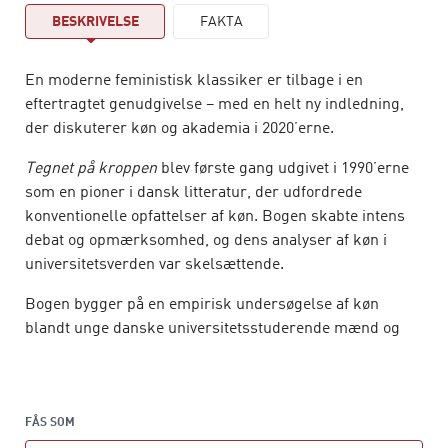
BESKRIVELSE
FAKTA
En moderne feministisk klassiker er tilbage i en
eftertragtet genudgivelse – med en helt ny indledning,
der diskuterer køn og akademia i 2020’erne.
Tegnet på kroppen
blev første gang udgivet i 1990’erne
som en pioner i dansk litteratur, der udfordrede
konventionelle opfattelser af køn. Bogen skabte intens
debat og opmærksomhed, og dens analyser af køn i
universitetsverden var skelsættende.
Bogen bygger på en empirisk undersøgelse af køn
blandt unge danske universitetsstuderende mænd og
kvinder. Igennem analyserne mister kønskategorier sine
faste konturer, og får i stedet ny betydning som kulturelt
medierende og socialt ordensskabende konstruktioner.
Bogen udforsker de unges udvikling af identitet og
FÅS SOM