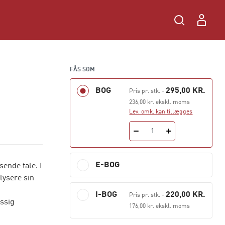
FÅS SOM
BOG
295,00 KR.
Pris pr. stk.
-
236,00 kr. ekskl. moms
Lev. omk. kan tillægges
1
E-BOG
ende tale. I
lysere sin
I-BOG
220,00 KR.
Pris pr. stk.
-
ssig
176,00 kr. ekskl. moms