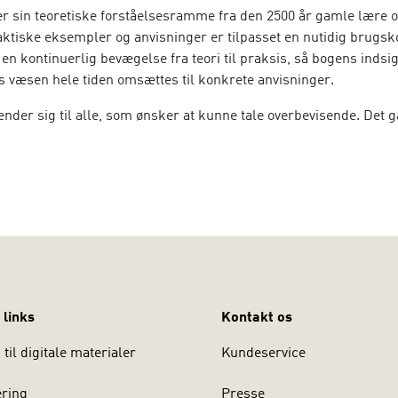
r sin teoretiske forståelsesramme fra den 2500 år gamle lære o
ktiske eksempler og anvisninger er tilpasset en nutidig brugsk
en kontinuerlig bevægelse fra teori til praksis, så bogens indsig
s væsen hele tiden omsættes til konkrete anvisninger.
nder sig til alle, som ønsker at kunne tale overbevisende. Det 
 i mundtlig retorik på videregående uddannelser, seminarier og
tudierne samt retorikkurser i det private erhvervsliv.
 links
Kontakt os
til digitale materialer
Kundeservice
ering
Presse