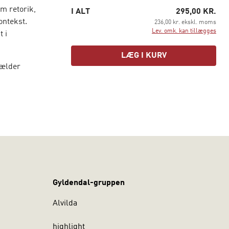
m retorik,
I ALT
295,00 KR.
ontekst.
236,00 kr. ekskl. moms
Lev. omk. kan tillægges
t i
LÆG I KURV
gælder
Gyldendal-gruppen
Alvilda
highlight