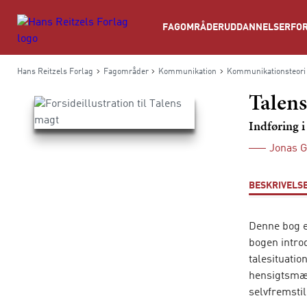
Søg
FAGOMRÅDER
UDDANNELSER
FOR
Hans Reitzels Forlag
Fagområder
Kommunikation
Kommunikationsteori
Talen
Indføring i
Jonas G
BESKRIVELS
Denne bog e
bogen intro
talesituatio
hensigtsmæs
selvfremstil