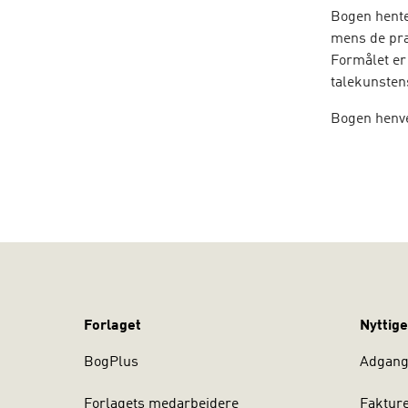
Bogen hente
mens de pra
Formålet er 
talekunsten
Bogen henve
indføringen
professionss
Forlaget
Nyttige
BogPlus
Adgang 
Forlagets medarbejdere
Faktur