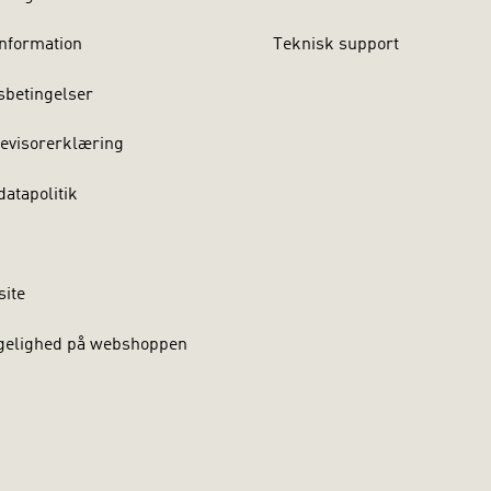
nformation
Teknisk support
sbetingelser
evisorerklæring
atapolitik
site
gelighed på webshoppen