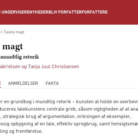
NYHEDER
BLIV FORFATTER
FORFATTERE
 UNDERVISERE
Talens magt
s magt
 mundtlig retorik
abrielsen
og
Tanja Juul Christiansen
E
ANMELDELSER
FAKTA
r en grundbog i mundtlig retorik – kunsten at holde en overbevis
duceres talekunstens centrale greb, såsom vigtigheden af at ana
n, strategisk brug af argumentation, virkningen af eksempler,
sig opbygning af en tale, effektiv sprogbrug, samt hensigtsmæ
ling og fremførelse.