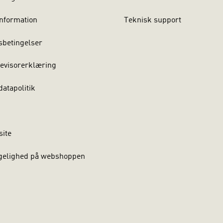
nformation
Teknisk support
sbetingelser
evisorerklæring
atapolitik
site
gelighed på webshoppen