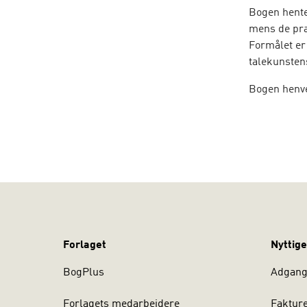
Bogen hente
mens de pra
Formålet er 
talekunsten
Bogen henve
indføringen
professionss
Forlaget
Nyttige
BogPlus
Adgang 
Forlagets medarbejdere
Faktur