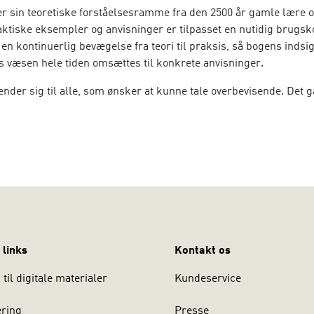
r sin teoretiske forståelsesramme fra den 2500 år gamle lære o
ktiske eksempler og anvisninger er tilpasset en nutidig brugsk
en kontinuerlig bevægelse fra teori til praksis, så bogens indsig
s væsen hele tiden omsættes til konkrete anvisninger.
nder sig til alle, som ønsker at kunne tale overbevisende. Det 
 i mundtlig retorik på videregående uddannelser, seminarier og
tudierne samt retorikkurser i det private erhvervsliv.
 links
Kontakt os
til digitale materialer
Kundeservice
ering
Presse