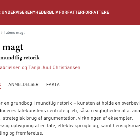
NYHEDER
BLIV FORFATTER
FORFATTERE
 UNDERVISERE
Talens magt
s magt
 mundtlig retorik
abrielsen
og
Tanja Juul Christiansen
E
ANMELDELSER
FAKTA
r en grundbog i mundtlig retorik – kunsten at holde en overbevis
duceres talekunstens centrale greb, såsom vigtigheden af at ana
n, strategisk brug af argumentation, virkningen af eksempler,
sig opbygning af en tale, effektiv sprogbrug, samt hensigtsmæ
ling og fremførelse.