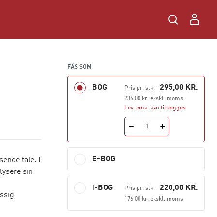
FÅS SOM
BOG
295,00 KR.
Pris pr. stk.
-
236,00 kr. ekskl. moms
Lev. omk. kan tillægges
1
E-BOG
ende tale. I
lysere sin
I-BOG
220,00 KR.
Pris pr. stk.
-
ssig
176,00 kr. ekskl. moms