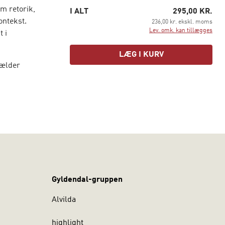
m retorik,
I ALT
295,00 KR.
ontekst.
236,00 kr. ekskl. moms
Lev. omk. kan tillægges
t i
LÆG I KURV
gælder
Gyldendal-gruppen
Alvilda
highlight