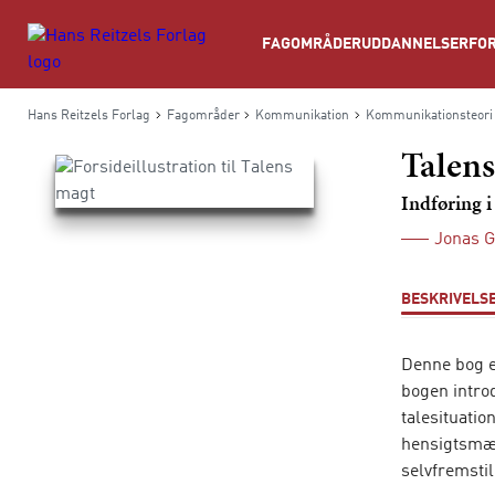
Søg
FAGOMRÅDER
UDDANNELSER
FOR
Hans Reitzels Forlag
Fagområder
Kommunikation
Kommunikationsteori
Talen
Indføring i
Jonas G
BESKRIVELS
Denne bog e
bogen intro
talesituatio
hensigtsmæs
selvfremstil