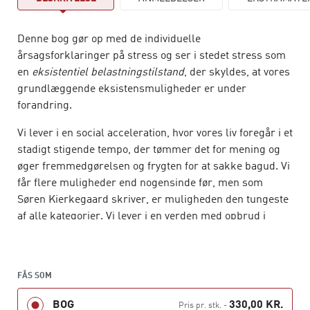
Denne bog gør op med de individuelle
årsagsforklaringer på stress og ser i stedet stress som
en
eksistentiel belastningstilstand
, der skyldes, at vores
grundlæggende eksistensmuligheder er under
forandring.
Vi lever i en social acceleration, hvor vores liv foregår i et
stadigt stigende tempo, der tømmer det for mening og
øger fremmedgørelsen og frygten for at sakke bagud. Vi
får flere muligheder end nogensinde før, men som
Søren Kierkegaard skriver, er muligheden den tungeste
af alle kategorier. Vi lever i en verden med opbrud i
fællesskaber, hvor samfundsmæssige kriser gøres til
psykologiske kriser hos individet, der er overladt til at
sikre anerkendelse gennem egne præstationer.
FÅS SOM
Det er alt sammen med til at øge
uvisheden
i vores liv.
BOG
330,00 KR.
Pris pr. stk.
-