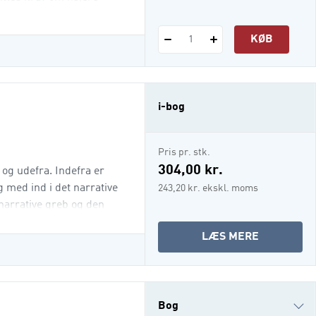
beslutningsdygtige,
ammer og kunne navigere i
KØB
1
i-bog
Pris pr. stk.
304,00 kr.
og udefra. Indefra er
g med ind i det narrative
243,20 kr. ekskl. moms
 narrative greb og den
visninger til et hvordan,
OM
LÆS MERE
denne måde og i denne
NARRATIV
SAMTALER
(I-
BOG)
Bog