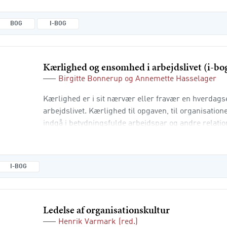
dagsordenen. De udfordringer, vi står over for, kald
lederskab, som er et lederskab, d
BOG
I-BOG
Kærlighed og ensomhed i arbejdslivet (i-bo
Birgitte Bonnerup
og
Annemette Hasselager
Kærlighed er i sit nærvær eller fravær en hverdagse
arbejdslivet. Kærlighed til opgaven, til organisatio
indgå i betydningsfulde arbejdspar og andre relatio
enkeltes livskvalitet og for kvaliteten af det arbejde
med til at gøre det muligt at overkomme problemer,
udfordringer. At opleve sig ensom med sig selv, i s
I-BOG
Ledelse af organisationskultur
Henrik Varmark
(red.)