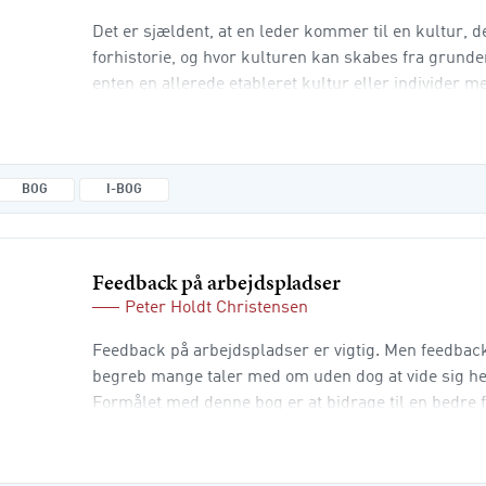
Det er sjældent, at en leder kommer til en kultur, 
forhistorie, og hvor kulturen kan skabes fra grunde
enten en allerede etableret kultur eller individer m
kulturer, som de forsøger at implementere i den n
kan offentlige ledere arbejde med og udvikle den kul
respektive afdeling eller organisation? Bogen
BOG
I-BOG
Feedback på arbejdspladser
Peter Holdt Christensen
Feedback på arbejdspladser er vigtig. Men feedbac
begreb mange taler med om uden dog at vide sig hel
Formålet med denne bog er at bidrage til en bedre f
feedback er, hvordan det fungerer og dermed hvor
muligt bør understøtte feedback. Med udgangspunk
identificeres centrale udfordringer ved feedback, bl