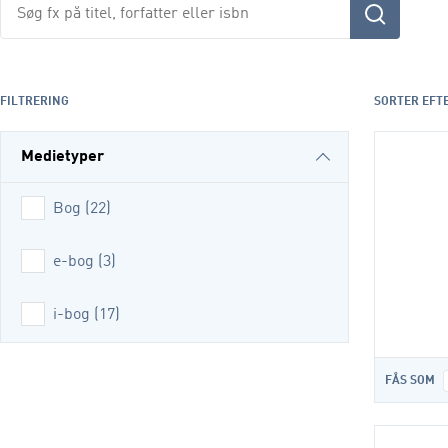
Søg
fx
på
titel,
fag,
FILTRERING
SORTER EFT
forfatter
eller
Medietyper
isbn
Bog
(
22
)
e-bog
(
3
)
i-bog
(
17
)
FÅS SOM