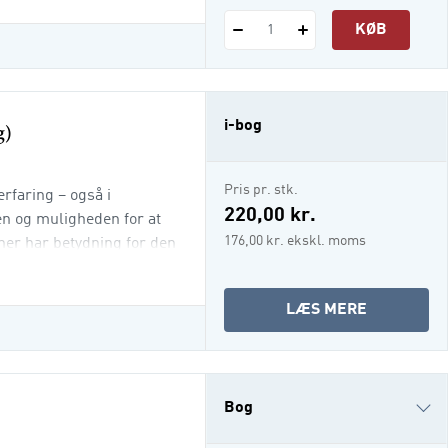
er på et livgivende
KØB
1
g)
i-bog
Pris pr. stk.
rfaring – også i
220,00 kr.
nen og muligheden for at
176,00 kr. ekskl. moms
ner har betydning for den
, der laves. Kærlighed er
 konflikter og andre
OM
LÆS MERE
in organisa
KÆRLIGH
OG
ENSOMHE
I
Bog
ARBEJDSL