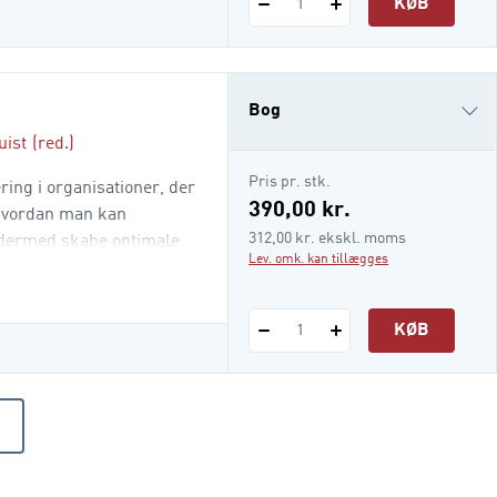
KØB
1
Bog
uist
(red.)
i-bog
Pris pr. stk.
ing i organisationer, der
390,00 kr.
, hvordan man kan
312,00 kr. ekskl. moms
g dermed skabe optimale
Lev. omk. kan tillægges
 viser i bogen, hvordan
et ledelsesarbejde og i
r
KØB
1
ER