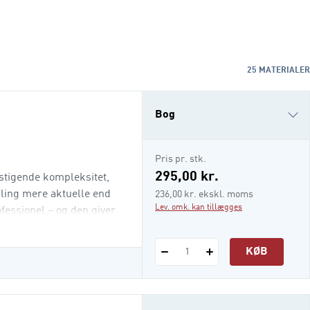
25
MATERIALER
Bog
e-bog
Pris pr. stk.
i-bog
295,00 kr.
 stigende kompleksitet,
kling mere aktuelle end
236,00 kr. ekskl. moms
Lev. omk. kan tillægges
fessionel – og den giver
bruge som leder,
d lyst til at stå
KØB
1
 d