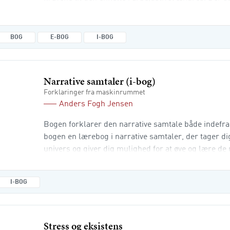
transparens, at vi skal være hybride, bæredygtige, 
kunne vidensdele, sætte retning, skabe tydelige r
den kompleksitet, der sætter dagsordenen.
BOG
E-BOG
I-BOG
Narrative samtaler (i-bog)
Forklaringer fra maskinrummet
Anders Fogh Jensen
Bogen forklarer den narrative samtale både indefra 
bogen en lærebog i narrative samtaler, der tager di
univers og giver dig mulighed for at øve og lære de
narrative ånd i en samtale. Bogen giver ikke bare an
men forklarer også, hvorfor spørgsmål stilles på 
I-BOG
rækkefølge. Bogen hj
Stress og eksistens