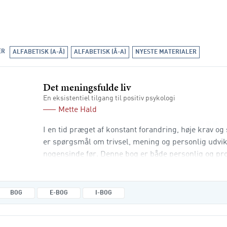
ER
ALFABETISK (A-Å)
ALFABETISK (Å-A)
NYESTE MATERIALER
Det meningsfulde liv
En eksistentiel tilgang til positiv psykologi
Mette Hald
I en tid præget af konstant forandring, høje krav og
er spørgsmål om trivsel, mening og personlig udvi
nogensinde før. Denne bog er både personlig og pro
dig værktøjer, tests og refleksionsøvelser, du kan 
medarbejder, underviser eller bare som menneske me
stærkere i dit eget liv. Bogen er inddelt i seks dele,
BOG
E-BOG
I-BOG