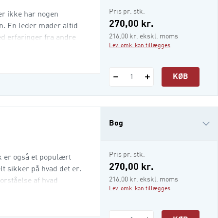
(I-
i-bog
Pris pr. stk.
BOG)
der ikke har nogen
270,00 kr.
n. En leder møder altid
216,00 kr. ekskl. moms
ed erfaringer fra andre
Lev. omk. kan tillægges
uværende kultur. Hvordan
tur, der findes i deres
KØB
1
Bog
i-bog
Pris pr. stk.
k er også et populært
270,00 kr.
t sikker på hvad det er.
216,00 kr. ekskl. moms
orståelse af hvad
Lev. omk. kan tillægges
dan arbejdspladser bedst
t i forskningen
.a. hvorfor