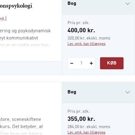
ionspsykologi
Bog
ed.)
e-bog
Pris pr. stk.
400,00 kr.
sering og psykodynamisk
 nyt kommunikativt
320,00 kr. ekskl. moms
Lev. omk. kan tillægges
g er en vigtig evne hos
stå andres og eget sind
dynamiske
KØB
1
vordan det ubevid
Bog
e-bog
Pris pr. stk.
i-bog
355,00 kr.
store, sceneskiftene
kurs. Det betyder, at
284,00 kr. ekskl. moms
Lev. omk. kan tillægges
tilles krav om højere