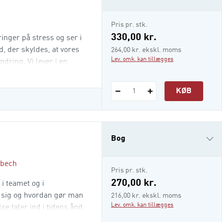
i-bog
Pris pr. stk.
330,00 kr.
inger på stress og ser i
d, der skyldes, at vores
264,00 kr. ekskl. moms
Lev. omk. kan tillægges
ring. Vi lever i en
gt stigende tempo, der
 frygten for at sakke
KØB
1
Bog
rbech
i-bog
Pris pr. stk.
270,00 kr.
 i teamet og i
e sig og hvordan gør man
216,00 kr. ekskl. moms
Lev. omk. kan tillægges
se taler ind i tidens ånd,
ghed er kommet på