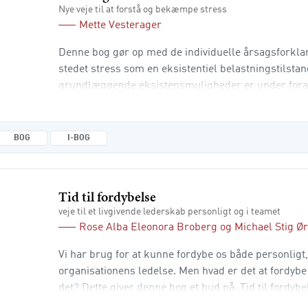
Nye veje til at forstå og bekæmpe stress
Mette Vesterager
Denne bog gør op med de individuelle årsagsforklar
stedet stress som en eksistentiel belastningstilstan
grundlæggende eksistensmuligheder er under forand
social acceleration, hvor vores liv foregår i et stadi
tømmer det for mening og øger fremmedgørelsen og
bagud. Vi får flere mulighe
BOG
I-BOG
Tid til fordybelse
veje til et livgivende lederskab personligt og i teamet
Rose Alba Eleonora Broberg
og
Michael Stig Ø
Vi har brug for at kunne fordybe os både personligt,
organisationens ledelse. Men hvad er det at fordyb
det? Dette giver denne bog et bud på. Tid til fordybel
hvor klima, forbindelsen til naturen og bæredygti