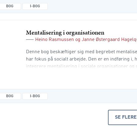
BOG
I-BOG
Mentalisering i organisationen
Heino Rasmussen
og
Janne Østergaard Hagelq
Denne bog beskæftiger sig med begrebet mentaliser
har fokus på socialt arbejde. Den er en indføring i
integrere mentalisering i sociale organisationer o
rammer om kultur, struktur og ledelse. Forfatterne
mentalisering kan anvendes i grupper og team, i eg
designet af den mentaliserende organisation. Læse
BOG
I-BOG
SE FLERE
PRODUKT