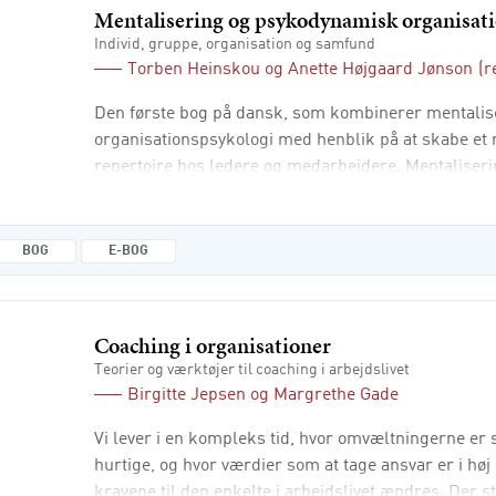
Mentalisering og psykodynamisk organisat
Individ, gruppe, organisation og samfund
Torben Heinskou
og
Anette Højgaard Jønson
(r
Den første bog på dansk, som kombinerer mentali
organisationspsykologi med henblik på at skabe et
repertoire hos ledere og medarbejdere. Mentaliserin
os mennesker. En evne, som gør os i stand til at for
og baggrunden for handlinger. Nogle af den psyko
organisationspsykologis styrkesider er at forstå, h
BOG
E-BOG
Coaching i organisationer
Teorier og værktøjer til coaching i arbejdslivet
Birgitte Jepsen
og
Margrethe Gade
Vi lever i en kompleks tid, hvor omvæltningerne er 
hurtige, og hvor værdier som at tage ansvar er i høj 
kravene til den enkelte i arbejdslivet ændres. Der s