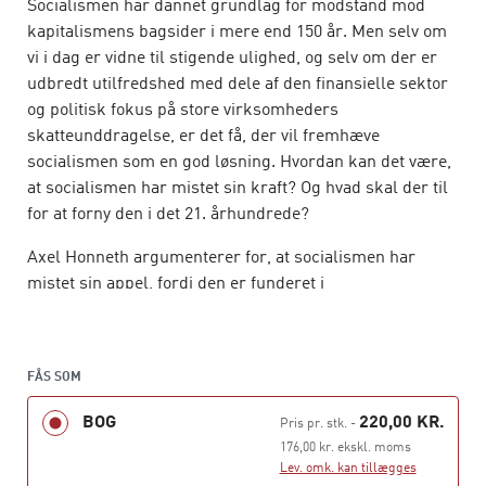
Socialismen har dannet grundlag for modstand mod
kapitalismens bagsider i mere end 150 år. Men selv om
vi i dag er vidne til stigende ulighed, og selv om der er
udbredt utilfredshed med dele af den finansielle sektor
og politisk fokus på store virksomheders
skatteunddragelse, er det få, der vil fremhæve
socialismen som en god løsning. Hvordan kan det være,
at socialismen har mistet sin kraft? Og hvad skal der til
for at forny den i det 21. århundrede?
Axel Honneth argumenterer for, at socialismen har
mistet sin appel, fordi den er funderet i
industrisamfundet og kun i mindre grad svarer til
nutidens samfund. Hvis socialismen skal give mening i
dag, er det derfor nødvendigt at reformulere den, så den
FÅS SOM
svarer til vor tids samfund. Kun på den måde vil vi kunne
genoplive dens grundlæggende ambition: at skabe et
BOG
220,00 KR.
Pris pr. stk.
-
økonomisk system, der er foreneligt med solidaritet og
176,00 kr. ekskl. moms
frihed.
Lev. omk. kan tillægges