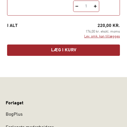
1
I ALT
220,00 KR.
176,00 kr. ekskl. moms
Lev. omk. kan tillægges
LÆG I KURV
Forlaget
BogPlus