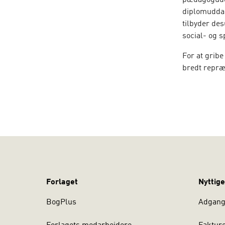
pædagogudd
diplomuddan
tilbyder de
social- og 
For at gribe
bredt repræ
praksis. All
specialpæda
Social- og 
kapitler og 
Tim Vikær 
Professions
Forlaget
Nyttige
BogPlus
Adgang 