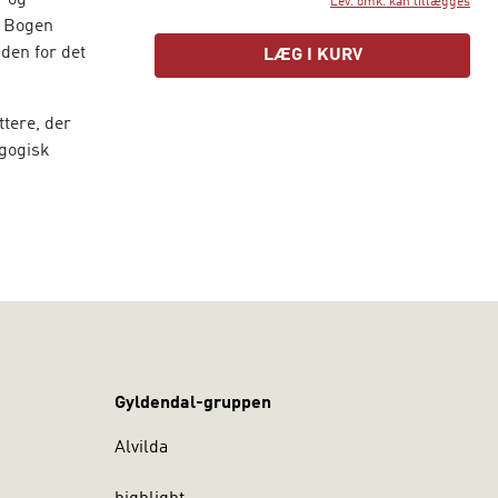
- og
Lev. omk. kan tillægges
. Bogen
den for det
LÆG I KURV
ttere, der
agogisk
l- og
n række nye
geret af
Gyldendal-gruppen
Alvilda