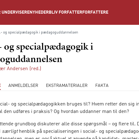
NYHEDER
BLIV FORFATTER
FORFATTERE
 UNDERVISERE
l- og specialpædagogik i pædagoguddannelsen
- og specialpædagogik i
oguddannelsen
kær Andersen
(red.)
E
ANMELDELSER
EKSTRAMATERIALER
FAKTA
cial- og specialpædagogikken bruges til? Hvem retter den sig 
l den udføres i praksis? Og hvordan uddanner man til den?
tende grundbog diskuterer alle disse spørgsmål – og flere til. 
d
særligt
henblik på specialiseringen i social- og specialpædago