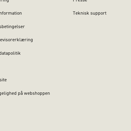
ering
Presse
nformation
Teknisk support
sbetingelser
evisorerklæring
atapolitik
site
gelighed på webshoppen