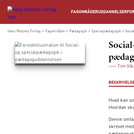
Søg
FAGOMRÅDER
UDDANNELSER
FOR
Hans Reitzels Forlag
Fagområder
Pædagogik
Specialpædagogik
Socia
Social
pædag
Tim Vi
BESKRIVELS
Hvad kan so
Hvordan ska
Denne omfat
skrevet me