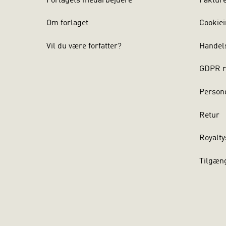
Forlagets medarbejdere
Faktur
Om forlaget
Cookiei
Vil du være forfatter?
Handel
GDPR r
Persond
Retur
Royalty
Tilgæn