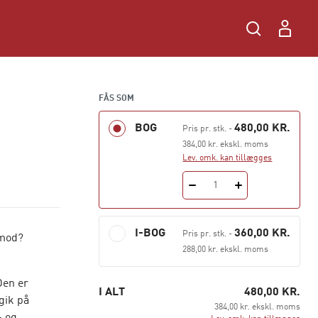
FÅS SOM
BOG
480,00 KR.
Pris pr. stk.
-
384,00 kr. ekskl. moms
Lev. omk. kan tillægges
1
I-BOG
360,00 KR.
Pris pr. stk.
-
imod?
288,00 kr. ekskl. moms
Den er
I ALT
480,00 KR.
gik på
384,00 kr. ekskl. moms