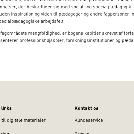
annelsen, men er
også
aktuel at anvende på kandidat-, master
nelser, der beskæftiger sig med social- og specialpædagogik
suden inspiration og viden til pædagoger og andre fagpersoner in
specialpædagogiske arbejdsfelt.
 fagområdets mangfoldighed, er bogens kapitler skrevet af forfa
senterer professionshøjskoler, forskningsinstitutioner og pæd
e har – på forskellig vis – dyb indsigt i og erfaring med det socia
gogiske vidensfelt.
specialpædagogik i pædagoguddannelsen 2. udgave
er tilføjet e
revideret i forhold til nyeste forskning på området. Bogen er redi
Andersen, der er lektor på Pædagoguddannelsen, Københavns
højskole.
 links
Kontakt os
til digitale materialer
Kundeservice