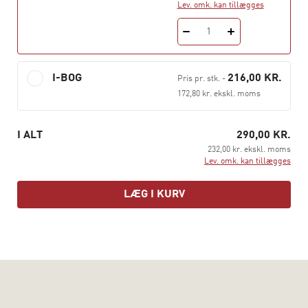
Lev. omk. kan tillægges
kommunikationsredskab mellem kollegaer og
samarbejdspartnere samt være med til at fremme en
1
diskussionskultur. Rikke Alminde, Louise Cathrine
Nørmark og Mona Stevnsgaard Andersen er alle
socialrådgivere. Kirsten Henriksen er cand. scient. soc.
I-BOG
216,00 KR.
Pris pr. stk.
-
og lektor på Den sociale Højskole i Aarhus.
172,80 kr. ekskl. moms
I ALT
290,00 KR.
232,00 kr. ekskl. moms
Lev. omk. kan tillægges
LÆG I KURV