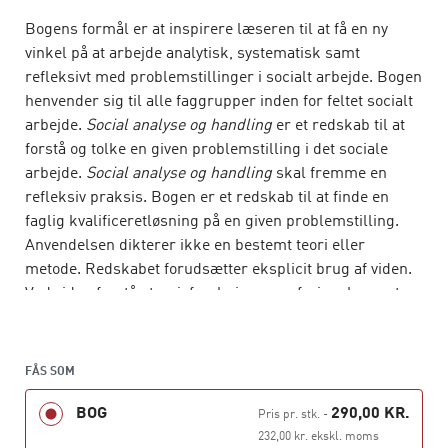
Bogens formål er at inspirere læseren til at få en ny
vinkel på at arbejde analytisk, systematisk samt
refleksivt med problemstillinger i socialt arbejde. Bogen
henvender sig til alle faggrupper inden for feltet socialt
arbejde.
Social analyse og handling
er et redskab til at
forstå og tolke en given problemstilling i det sociale
arbejde.
Social analyse og handling
skal fremme en
refleksiv praksis. Bogen
er et redskab til at finde en
faglig kvalificeretløsning på en given problemstilling.
Anvendelsen dikterer ikke en bestemt teori eller
metode. Redskabet forudsætter eksplicit brug af viden.
Ved viden forstås teori, forskning og erfaringsbaseret
viden. Brugen af
Social analyse og handling
i arbejdet
skal ikke skabe ens faglighed, men en refleksiv
faglighed. Den enkelte situation og problemstilling er
FÅS SOM
unik og kræver derfor en unik opgaveløsning og
BOG
290,00 KR.
forudsætter refleksion og analyse over hver eneste
Pris pr. stk.
-
handling.
Social analyse og handling
kan fungere som et
232,00 kr. ekskl. moms