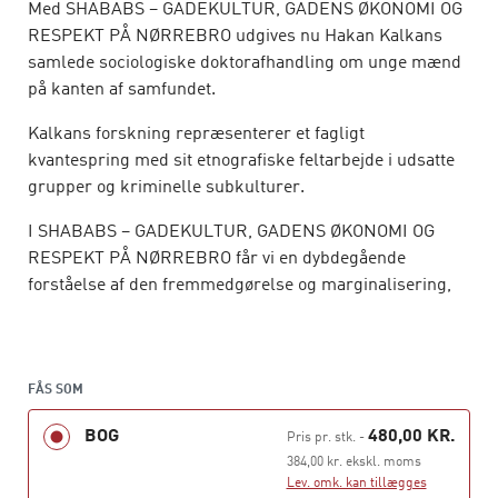
Med SHABABS – GADEKULTUR, GADENS ØKONOMI OG
RESPEKT PÅ NØRREBRO udgives nu Hakan Kalkans
samlede sociologiske doktorafhandling om unge mænd
på kanten af samfundet.
Kalkans forskning repræsenterer et fagligt
kvantespring med sit etnografiske feltarbejde i udsatte
grupper og kriminelle subkulturer.
I SHABABS – GADEKULTUR, GADENS ØKONOMI OG
RESPEKT PÅ NØRREBRO får vi en dybdegående
forståelse af den fremmedgørelse og marginalisering,
der baner vejen for kriminalitet – en forståelse, som
yderst få lignende internationale studier kan fremvise,
og Hakan Kalkan evner at koble sine data om
kriminalitetsformer til en sofistikeret sociologisk
FÅS SOM
forståelse af gadekultur.
BOG
480,00 KR.
Pris pr. stk.
-
384,00 kr. ekskl. moms
Lev. omk. kan tillægges
SHABABS – GADEKULTUR, GADENS ØKONOMI OG