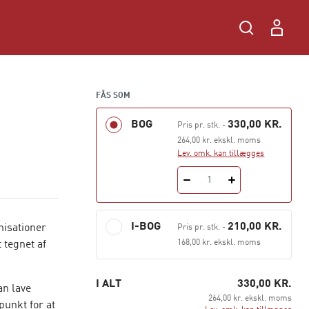
FÅS SOM
BOG
330,00 KR.
Pris pr. stk.
-
264,00 kr. ekskl. moms
Lev. omk. kan tillægges
1
I-BOG
210,00 KR.
nisationer
Pris pr. stk.
-
168,00 kr. ekskl. moms
 tegnet af
I ALT
330,00 KR.
an lave
264,00 kr. ekskl. moms
unkt for at