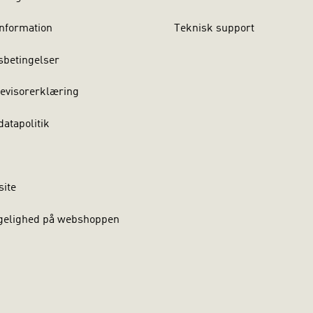
nformation
Teknisk support
sbetingelser
evisorerklæring
atapolitik
site
gelighed på webshoppen