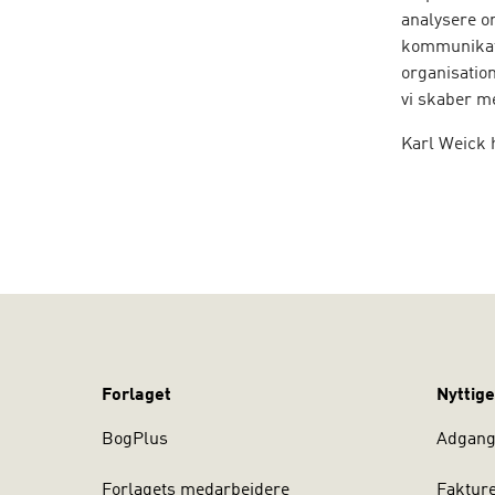
analysere or
kommunikati
organisation
vi skaber m
Karl Weick 
artikler, so
"Tine Murphy
sensemaking
ledelse. Mur
til en leven
spændende d
individ og 
giver læser
Forlaget
Nyttige
Tor Hernes,
BogPlus
Adgang 
Bogens målg
væsentlig d
Forlagets medarbejdere
Faktur