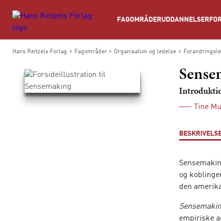
Søg
FAGOMRÅDER
UDDANNELSER
FOR
Hans Reitzels Forlag
Fagområder
Organisation og ledelse
Forandringsle
Sense
Introduktio
Tine M
BESKRIVELS
Sensemaking 
og koblinge
den amerika
Sensemaking
empiriske a