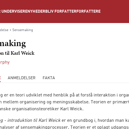
NYHEDER
BLIV FORFATTER
FORFATTERE
 UNDERVISERE
delse
Sensemaking
making
n til Karl Weick
urphy
E
ANMELDELSER
FAKTA
er en teori udviklet med henblik på at forstå interaktion i orga
n mellem organisering og meningsskabelse. Teorien er primært
nske organisationsteoretiker Karl Weick.
 - introduktion til Karl Weick
er en grundbog i, hvordan man k
nalyser af sensemakingprocesser. Teorien er et oplagt udgangsp