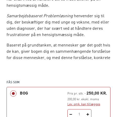
hensigtsmæssig måde.
Samarbejdsbaseret Problemløsning
henvender sig til
dig, der beskæftiger dig med unge og voksne, med eller
uden diagnoser, der har svært ved at håndtere deres
frustrationer på en hensigtsmæssig måde.
Baseret på grundtanken, at mennesker gør det godt hvis
de kan, giver bogen dig en sammenhængende forståelse
for disse mennesker, og med denne forståelse, konkrete
handlemuligheder i samarbejdet med dem. Bogen giver
også gode råd i forhold til mange af de problemer, du
kan støde på, både i undervisnings, fritids og
arbejdssammenhæng.
FÅS SOM
BOG
250,00 KR.
Samarbejdsorienteret problemløsning tager sit
Pris pr. stk.
-
udspring i en dansk kontekst og forfatterens egne
200,00 kr. ekskl. moms
Lev. omk. kan tillægges
erfaringer i arbejdet med en bred vifte af børn, unge og
voksne med adfærdsmæssige udfordringer.
1