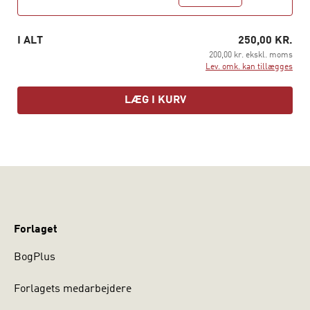
På grund af sin praksisnære tilgang vil også pårørende
til disse mennesker have udbytte af at læse denne meget
I ALT
250,00 KR.
konkrete brugsbog
200,00 kr. ekskl. moms
Lev. omk. kan tillægges
På forfatterens hjemmeside kan du læse mere om
tilgangen:
LÆG I KURV
Problemløsende Samarbejde - Mennesker gør det godt
hvis de kan
Forlaget
BogPlus
Forlagets medarbejdere