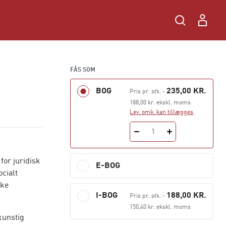
FÅS SOM
BOG
235,00 KR.
Pris pr. stk.
-
188,00 kr. ekskl. moms
Lev. omk. kan tillægges
1
for juridisk
E-BOG
ocialt
ske
I-BOG
188,00 KR.
Pris pr. stk.
-
150,40 kr. ekskl. moms
kunstig