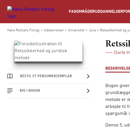
Søg
FAGOMRÅDER
UDDANNELSER
FOR
Hans Reitzels Forlag
Uddannelser
Universitet
Jura
Retssikkerhed og j
Retssi
Dorte H
BESKRIVELS
BESTIL ET PENSUMEKSEMPLAR
Bogen giver
KIG I BOGEN
grundlæggen
metode er ik
arbejde til
spørgsmål i
Denne 5. ud