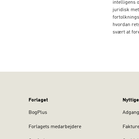
intelligens 
juridisk me
fortolkning
hvordan ret
svært at for
metode.
Derfor intr
sammen med
DORTE HØILU
Forskningsm
persondatar
Københavns 
Forlaget
Nyttige
BogPlus
Adgang 
Forlagets medarbejdere
Faktur