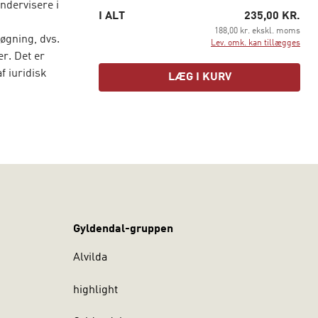
undervisere i
I ALT
235,00 KR.
188,00 kr. ekskl. moms
øgning, dvs.
Lev. omk. kan tillægges
r. Det er
f juridisk
LÆG I KURV
hænger nært
elses- og
 i bl.a.
Metropol og
Gyldendal-gruppen
Alvilda
highlight