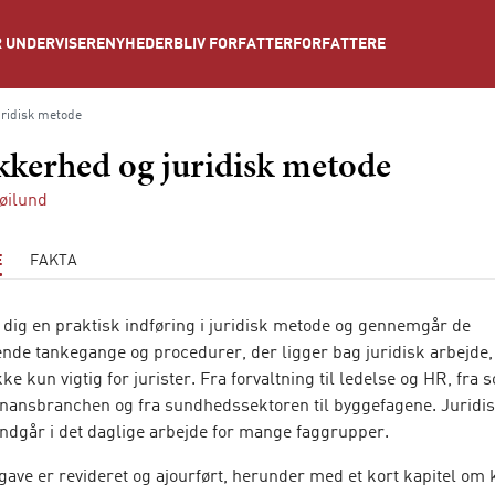
NYHEDER
BLIV FORFATTER
FORFATTERE
 UNDERVISERE
uridisk metode
kkerhed og juridisk metode
øilund
E
FAKTA
 dig en praktisk indføring i juridisk metode og gennemgår de
de tankegange og procedurer, der ligger bag juridisk arbejde, 
ke kun vigtig for jurister. Fra forvaltning til ledelse og HR, fra s
 finansbranchen og fra sundhedssektoren til byggefagene. Juridi
ndgår i det daglige arbejde for mange faggrupper.
gave er revideret og ajourført, herunder med et kort kapitel om 