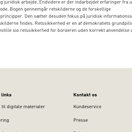
og juridisk arbejde. Endvidere er der indarbejdet erfaringer fra 
tode. Bogen gennemgår retskilderne og de forskellige
sprincipper. Den sætter desuden fokus på juridisk informationss
skilderne findes. Retssikkerhed er en af demokratiets grundpille
estille sig retssikkerhed for borgeren uden korrekt anvendelse a
oducerer bogen retssikkerhedsbegrebet og viser, hvordan det 
 juridisk metode.
ND er jurist og ansat som databeskyttelsesrådgiver i Uddann
inisteriets koncern. Hun har flere års erfaring med undervisning
et og juridisk metode på den daværende Professionshøjskolen 
Universitet.
 links
Kontakt os
til digitale materialer
Kundeservice
ering
Presse