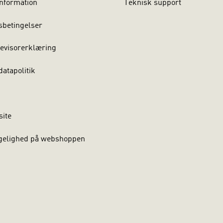
nformation
Teknisk support
sbetingelser
evisorerklæring
atapolitik
site
gelighed på webshoppen