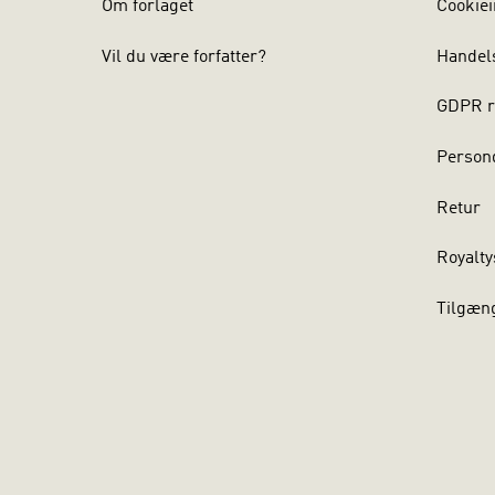
Om forlaget
Cookiei
Vil du være forfatter?
Handel
GDPR r
Persond
Retur
Royalty
Tilgæn