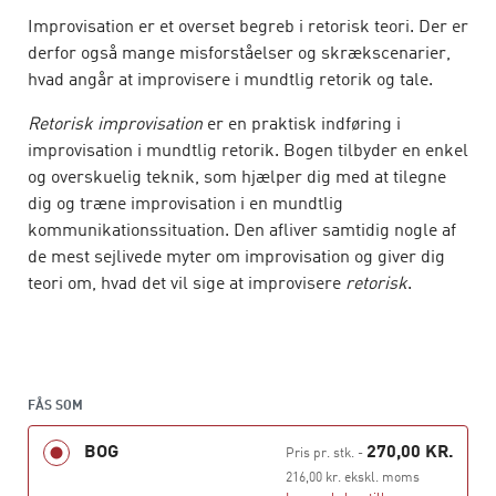
Improvisation er et overset begreb i retorisk teori. Der er
derfor også mange misforståelser og skrækscenarier,
hvad angår at improvisere i mundtlig retorik og tale.
Retorisk improvisation
er en praktisk indføring i
improvisation i mundtlig retorik. Bogen tilbyder en enkel
og overskuelig teknik, som hjælper dig med at tilegne
dig og træne improvisation i en mundtlig
kommunikationssituation. Den afliver samtidig nogle af
de mest sejlivede myter om improvisation og giver dig
teori om, hvad det vil sige at improvisere
retorisk
.
Bogens metoder og modeller er hentet fra den retoriske
tradition og særligt fra Antikken, men også fra
hjernevidenskaben, kreativitetsforskning og
erhvervslitteratur. Desuden indeholder den en række
FÅS SOM
aktuelle eksempler på improvisation i tale – fra
BOG
270,00 KR.
Pris pr. stk.
-
håndtering af en pandemi, en minksag, en
216,00 kr. ekskl. moms
præsidentkandidat i krig til Trump og Sofie Linde og