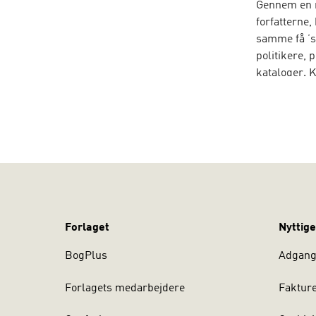
Gennem en r
forfatterne
samme få ’s
politikere,
kataloger. 
skal få os t
kommunikatør
når de udsæt
Bogen henven
retoriske sa
Bogen er sk
journalistik
Forlaget
Nyttige
Universitet
BogPlus
Adgang 
”
Her er tale
pointer. Sel
Forlagets medarbejdere
Faktur
pointerer, d
genopdages 