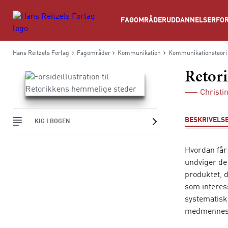
Søg
FAGOMRÅDER
UDDANNELSER
FOR
Hans Reitzels Forlag
Fagområder
Kommunikation
Kommunikationsteori
Retor
Christi
BESKRIVELS
KIG I BOGEN
Hvordan får 
undviger de 
produktet, 
som intere
systematisk
medmennes