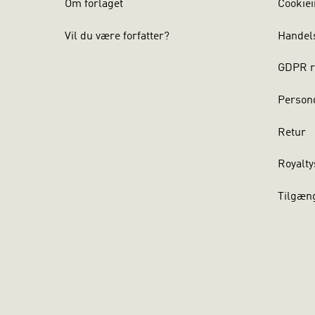
Om forlaget
Cookiei
oversætter 
Vil du være forfatter?
Handel
”Det stiller
denne bog – 
GDPR r
formidlings
Persond
Sine Just, p
Retur
Royalty
Tilgæn