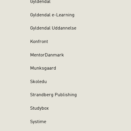
Gyldendal
Gyldendal e-Learning
ledlig vis i
 og sin
Gyldendal Uddannelse
rfladige.”
Konfront
MentorDanmark
Munksgaard
Skoledu
Strandberg Publishing
Studybox
Systime