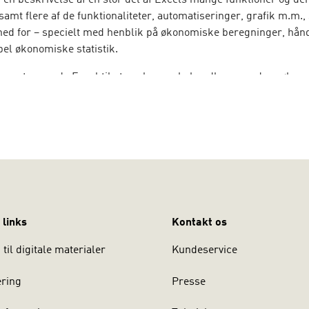
 en beskrivelse af en stor del af Excels mange funktioner og de
amt flere af de funktionaliteter, automatiseringer, grafik m.m.
hed for – specielt med henblik på økonomiske beregninger, hånd
pel økonomiske statistik.
er at anvende Excel til at analysere, behandle og vurdere økon
orskellige økonomiske problemstillinger i virksomheden herund
nsielle beregninger, strukturering af data, pivottabeller, datata
IL ØKONOMISTYRING er tilpasset både pensum og undervisnin
l økonomistyring på Akademiuddannelsen, men kan også med f
lle økonomiske uddannelser, hvor der er behov for et grundigt 
kendskab til brugen af Excel eller blot som en god håndbog til 
gheder.
 links
Kontakt os
rer en hjemmeside, hvor du bl.a. kan finde bogens figurer til d
videoer.
til digitale materialer
Kundeservice
ering
Presse