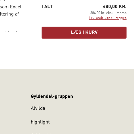
res
I ALT
480,00 KR.
, som Excel
384,00 kr. ekskl. moms
tering af
Lev. omk. kan tillægges
LÆG I KURV
omiske data
er at
beller m.m.
gen i faget
ordel
og
mange af
Gyldendal-gruppen
ownload,
Alvilda
highlight