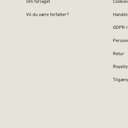
Om forlaget
Cookiei
Vil du være forfatter?
Handel
GDPR r
Persond
Retur
Royalty
Tilgæn