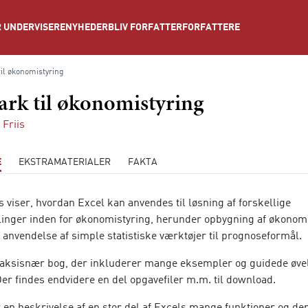
NYHEDER
BLIV FORFATTER
FORFATTERE
 UNDERVISERE
il økonomistyring
rk til økonomistyring
 Friis
E
EKSTRAMATERIALER
FAKTA
s viser, hvordan Excel kan anvendes til løsning af forskellige
linger inden for økonomistyring, herunder opbygning af økonom
 anvendelse af simple statistiske værktøjer til prognoseformål.
raksisnær bog, der inkluderer mange eksempler og guidede øv
er findes endvidere en del opgavefiler m.m. til download.