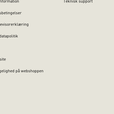
nformation
Teknisk support
sbetingelser
evisorerklæring
atapolitik
site
gelighed på webshoppen