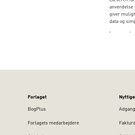
Læseren får
anvendelse s
giver mulig
data og sim
Læseren lær
samt løse f
benytte fina
REGNEARK T
Regneark ti
bruges på a
omfattende 
Excels muli
Forlaget
Nyttige
Til bogen hø
opgaver og 
BogPlus
Adgang 
Forlagets medarbejdere
Faktur