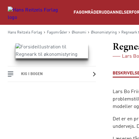
Søg
FAGOMRÅDER
UDDANNELSER
FOR
Hans Reitzels Forlag
Fagområder
Økonomi
Økonomistyring
Regneark t
Regnea
Lars Bo
BESKRIVELS
KIG I BOGEN
Lars Bo Frii
problemstil
modeller og
Det er en p
undervejs. D