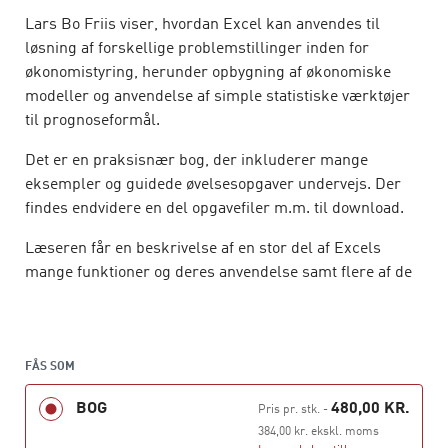
Lars Bo Friis viser, hvordan Excel kan anvendes til
løsning af forskellige problemstillinger inden for
økonomistyring, herunder opbygning af økonomiske
modeller og anvendelse af simple statistiske værktøjer
til prognoseformål.
Det er en praksisnær bog, der inkluderer mange
eksempler og guidede øvelsesopgaver undervejs. Der
findes endvidere en del opgavefiler m.m. til download.
Læseren får en beskrivelse af en stor del af Excels
mange funktioner og deres anvendelse samt flere af de
funktionaliteter, automatiseringer, grafik m.m., som
Excel giver mulighed for – specielt med henblik på
økonomiske beregninger, håndtering af data og simpel
økonomiske statistik.
FÅS SOM
BOG
480,00 KR.
Læseren lærer at anvende Excel til at analysere,
Pris pr. stk.
-
behandle og vurdere økonomiske data samt løse
384,00 kr. ekskl. moms