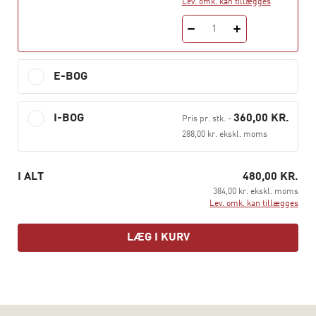
Lev. omk. kan tillægges
forskellige økonomiske problemstillinger i
virksomheden herunder at benytte finansielle
1
beregninger, strukturering af data, pivottabeller,
datatabeller m.m.
E-BOG
REGNEARK TIL ØKONOMISTYRING er tilpasset både
pensum og undervisningen i faget Regneark til
I-BOG
360,00 KR.
økonomistyring på Akademiuddannelsen, men kan også
Pris pr. stk.
-
288,00 kr. ekskl. moms
med fordel bruges på alle økonomiske uddannelser,
hvor der er behov for et grundigt og omfattende
kendskab til brugen af Excel eller blot som en god
I ALT
480,00 KR.
håndbog til mange af Excels muligheder.
384,00 kr. ekskl. moms
Lev. omk. kan tillægges
Til bogen hører en hjemmeside, hvor du bl.a. kan finde
bogens figurer til download, opgaver og videoer.
LÆG I KURV