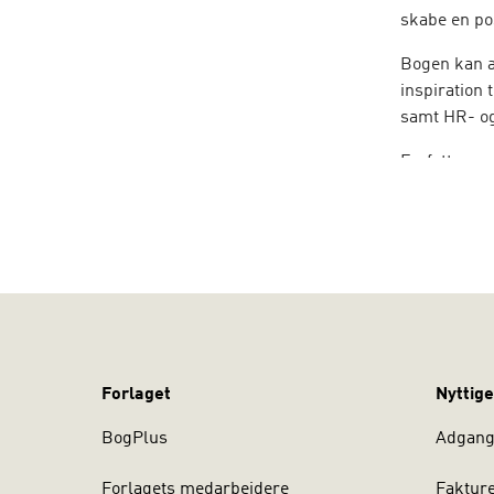
skabe en pos
Bogen kan a
inspiration
samt HR- og
Forfatterne 
Copenhagen 
erfaring på
og private 
Forlaget
Nyttige
BogPlus
Adgang 
Forlagets medarbejdere
Faktur