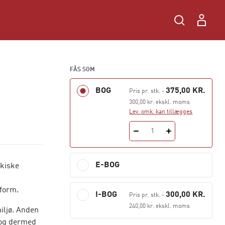
FÅS SOM
BOG
375,00 KR.
Pris pr. stk.
-
300,00 kr. ekskl. moms
Lev. omk. kan tillægges
1
E-BOG
ykiske
 form.
I-BOG
300,00 KR.
Pris pr. stk.
-
240,00 kr. ekskl. moms
miljø. Anden
 og dermed