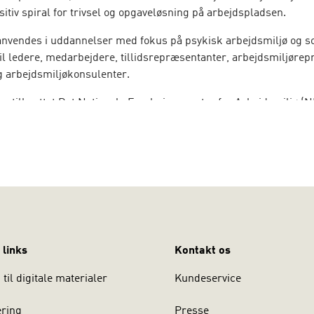
itiv spiral for trivsel og opgaveløsning på arbejdspladsen.
nvendes i uddannelser med fokus på psykisk arbejdsmiljø og 
 til ledere, medarbejdere, tillidsrepræsentanter, arbejdsmiljøre
 arbejdsmiljøkonsulenter.
er tilknyttet Det Nationale Forskningscenter for Arbejdsmiljø (
Business School (CBS) og har både lang praktisk og forsknin
 området. I bogen trækker de på mange års samarbejde med både
arbejdspladser.
 links
Kontakt os
til digitale materialer
Kundeservice
ering
Presse