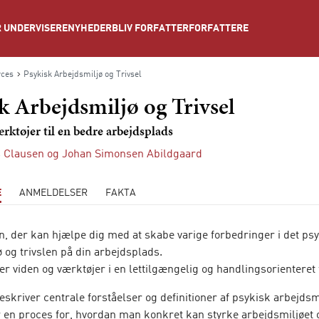
NYHEDER
BLIV FORFATTER
FORFATTERE
 UNDERVISERE
ces
Psykisk Arbejdsmiljø og Trivsel
k Arbejdsmiljø og Trivsel
rktøjer til en bedre arbejdsplads
 Clausen
og
Johan Simonsen Abildgaard
E
ANMELDELSER
FAKTA
n, der kan hjælpe dig med at skabe varige forbedringer i det ps
 og trivslen på din arbejdsplads.
r viden og værktøjer i en lettilgængelig og handlingsorienteret
eskriver centrale forståelser og definitioner af psykisk arbejds
r en proces for, hvordan man konkret kan styrke arbejdsmiljøet