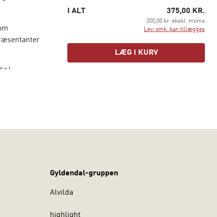
I ALT
375,00 KR.
300,00 kr. ekskl. moms
som
Lev. omk. kan tillægges
præsentanter
LÆG I KURV
NFA) og
gsmæssig
 offentlige
Gyldendal-gruppen
Alvilda
highlight