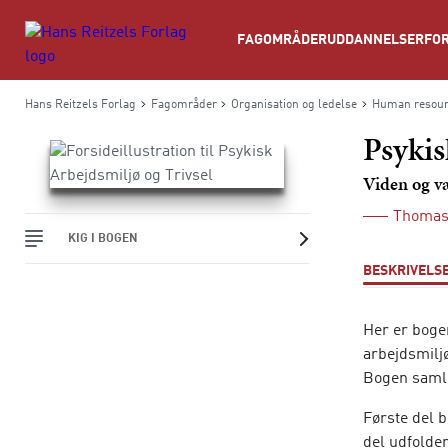
Søg
FAGOMRÅDER
UDDANNELSER
FOR
Hans Reitzels Forlag
Fagområder
Organisation og ledelse
Human resour
Psykis
Viden og væ
Thomas
KIG I BOGEN
BESKRIVELS
Her er boge
arbejdsmiljø
Bogen samle
Første del b
del udfolde