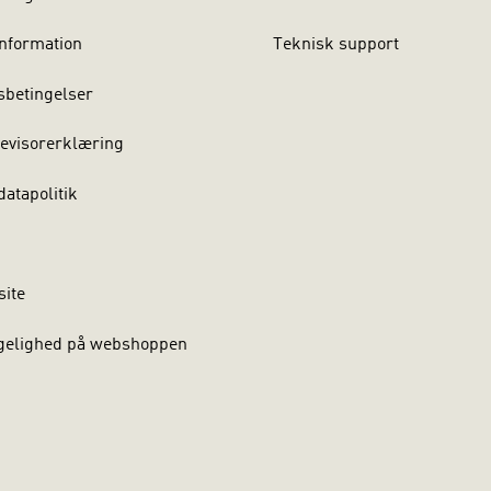
nformation
Teknisk support
sbetingelser
evisorerklæring
atapolitik
site
gelighed på webshoppen