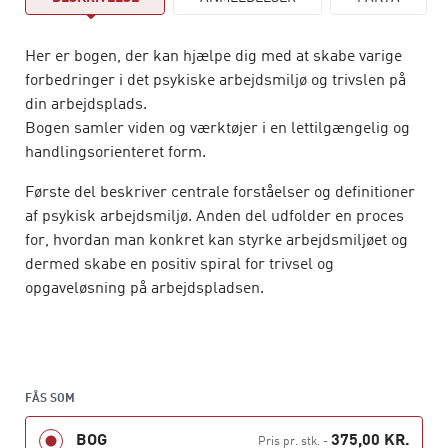
Her er bogen, der kan hjælpe dig med at skabe varige
forbedringer i det psykiske arbejdsmiljø og trivslen på
din arbejdsplads.
Bogen samler viden og værktøjer i en lettilgængelig og
handlingsorienteret form.
Første del beskriver centrale forståelser og definitioner
af psykisk arbejdsmiljø. Anden del udfolder en proces
for, hvordan man konkret kan styrke arbejdsmiljøet og
dermed skabe en positiv spiral for trivsel og
opgaveløsning på arbejdspladsen.
Bogen kan anvendes i uddannelser med fokus på
psykisk arbejdsmiljø og som inspiration til ledere,
medarbejdere, tillidsrepræsentanter,
arbejdsmiljørepræsentanter samt HR- og
FÅS SOM
arbejdsmiljøkonsulenter.
BOG
375,00 KR.
Pris pr. stk.
-