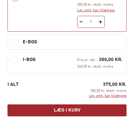
Forfatterne er tilknyttet Det Nationale Forskningscenter
300,00 kr. ekskl. moms
Lev. omk. kan tillægges
for Arbejdsmiljø (NFA) og Copenhagen Business School
(CBS) og har både lang praktisk og forskningsmæssig
1
erfaring på området. I bogen trækker de på mange års
samarbejde med både offentlige og private
arbejdspladser.
E-BOG
I-BOG
300,00 KR.
Pris pr. stk.
-
240,00 kr. ekskl. moms
I ALT
375,00 KR.
300,00 kr. ekskl. moms
Lev. omk. kan tillægges
LÆG I KURV