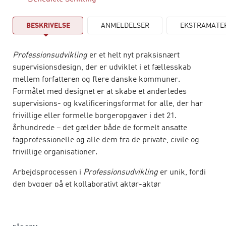
BESKRIVELSE
ANMELDELSER
EKSTRAMATE
Professionsudvikling
er et helt nyt praksisnært
supervisionsdesign, der er udviklet i et fællesskab
mellem forfatteren og flere danske kommuner.
Formålet med designet er at skabe et anderledes
supervisions- og kvalificeringsformat for alle, der har
frivillige eller formelle borgeropgaver i det 21.
århundrede – det gælder både de formelt ansatte
fagprofessionelle og alle dem fra de private, civile og
frivillige organisationer.
Arbejdsprocessen i
Professionsudvikling
er unik, fordi
den bygger på et kollaborativt aktør-aktør
læringssamspil og inviterer til fælleslæring mellem alle
involverede aktører og borgeren selv. Derigennem
styrkes arbejdet med at nå de opsatte mål for at lindre