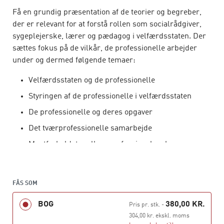
Få en grundig præsentation af de teorier og begreber,
der er relevant for at forstå rollen som socialrådgiver,
sygeplejerske, lærer og pædagog i velfærdsstaten. Der
sættes fokus på de vilkår, de professionelle arbejder
under og dermed følgende temaer:
Velfærdsstaten og de professionelle
Styringen af de professionelle i velfærdsstaten
De professionelle og deres opgaver
Det tværprofessionelle samarbejde
Magtforholdet mellem professionel og borger
Ledelse af de professionelle.
Bogen henvender sig til professionsbachelor- og
FÅS SOM
masterstuderende samt til studerende på
BOG
380,00 KR.
diplomuddannelserne inden for det sociale,
Pris pr. stk.
-
sundhedsfaglige og pædagogiske område.
304,00 kr. ekskl. moms