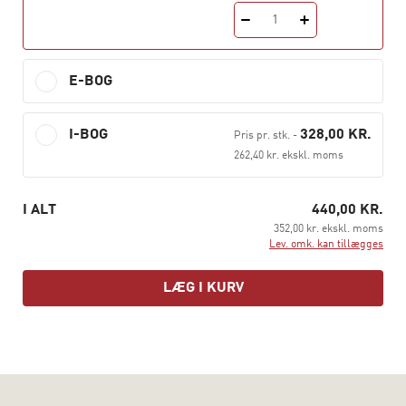
psykologi og personlighed. Den er baseret på den nyeste
1
internationale forskning og teoriudvikling.
Bogen er redigeret af:
E-BOG
Simo Køppe
, professor MSO, dr.med., ph.d. (biologi),
mag.art. (psykologi). Underviser i
I-BOG
328,00 KR.
Pris pr. stk.
-
personlighedspsykologi og videnskabsteori ved Institut
262,40 kr. ekskl. moms
for Psykologi, Københavns Universitet.
Jesper Dammeyer
, cand.psych.aut., ph.d., b.ed., lektor.
I ALT
440,00 KR.
Underviser i personlighedspsykologi og pædagogisk
352,00 kr. ekskl. moms
psykologi ved Institut for Psykologi, Københavns
Lev. omk. kan tillægges
Universitet.
LÆG I KURV