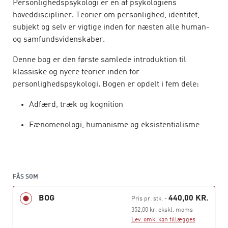
Personlighedspsykologi er en af psykologiens
hoveddiscipliner. Teorier om personlighed, identitet,
subjekt og selv er vigtige inden for næsten alle human-
og samfundsvidenskaber.
Denne bog er den første samlede introduktion til
klassiske og nyere teorier inden for
personlighedspsykologi. Bogen er opdelt i fem dele:
Adfærd, træk og kognition
Fænomenologi, humanisme og eksistentialisme
Psykoanalyse
Sociokulturelle teorier
FÅS SOM
Nyere tendenser i personlighedspsykologi
BOG
440,00 KR.
Pris pr. stk.
-
Personlighedspsykologi
henvender sig til
352,00 kr. ekskl. moms
psykologistuderende og alle, som interesserer sig for
Lev. omk. kan tillægges