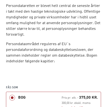
Persondataretten er blevet helt central de seneste årtier
i takt med den hastige teknologiske udvikling. Offentlige
myndigheder og private virksomheder har i hidtil uset
omfang mulighed for at anvende personoplysninger. Det
stiller større krav til, at personoplysninger behandles
forsvarligt.
Persondataområdet reguleres af EU´s
persondataforordning og databeskyttelsesloven, der
sammen indeholder regler om databeskyttelse. Bogen
indeholder følgende kapitler:
Formål, anvendelsesområde og begreber
Regler om personoplysninger
Den registreredes rettigheder
FÅS SOM
Generelle forpligtelser
BOG
375,00 KR.
Pris pr. stk.
-
Datasikkerhed – beskyttelse af personoplysninger
300,00 kr. ekskl. moms