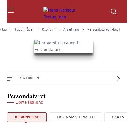
Søg
orlag
Fagområder
Økonomi
Afsætning
Persondataret (i-bog)
KIG I BOGEN
Persondataret
Dorte Høilund
BESKRIVELSE
EKSTRAMATERIALER
FAKTA