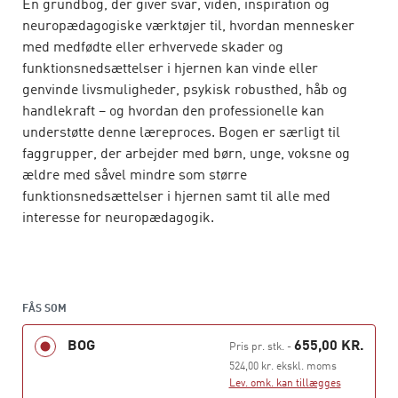
En grundbog, der giver svar, viden, inspiration og
neuropædagogiske værktøjer til, hvordan mennesker
med medfødte eller erhvervede skader og
funktionsnedsættelser i hjernen kan vinde eller
genvinde livsmuligheder, psykisk robusthed, håb og
handlekraft – og hvordan den professionelle kan
understøtte denne læreproces. Bogen er særligt til
faggrupper, der arbejder med børn, unge, voksne og
ældre med såvel mindre som større
funktionsnedsættelser i hjernen samt til alle med
interesse for neuropædagogik.
Bogens første del introducerer en grundlæggende
forståelsesramme for neuropædagogik set i et historisk
og helhedsorienteret perspektiv.
FÅS SOM
Anden del præsenterer »det neuropædagogiske
BOG
655,00 KR.
Pris pr. stk.
-
kompas«, der samler et vidensgrundlag fra forskellige
524,00 kr. ekskl. moms
fagområder med det sigte at fremme læreprocesser i
Lev. omk. kan tillægges
hverdagslivet. Kompasset er samtidig en model, der kan