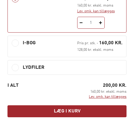
indre billeder af sig selv gennem hverdagens
160,00 kr. ekskl. moms
Lev. omk. kan tillægges
interaktioner. Disse indre billeder eller
repræsentationer har stor betydning for, hvordan det
1
indgår i sociale relationer senere i livet og skaber
fundamentet for senere at kunne udvikle
mentaliseringsevne.
I-BOG
160,00 KR.
Pris pr. stk.
-
128,00 kr. ekskl. moms
LYDFILER
I ALT
200,00 KR.
160,00 kr. ekskl. moms
Lev. omk. kan tillægges
LÆG I KURV