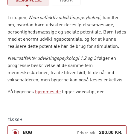
BESKRIVELSE
FAKTA
Trilogien,
Neuroaffektiv udviklingspsykologi
, handler
om, hvordan børn udvikler deres følelsesmæssige,
personlighedsmæssige og sociale potentiale. Børn fødes
med et enormt udviklingspotentiale, og for at kunne
realisere dette potentiale har de brug for stimulation.
Neuroaffektiv udviklingspsykologi 1,2 og 3
følger en
progressiv beskrivelse af de samme fem
menneskeskæbner, fra de bliver født, til de når ind i
voksenalderen, men bøgerne kan også læses enkeltvis.
På bøgernes
hjemmeside
ligger videoklip, der
illustrerer centrale psykologiske begreber.
Neuroaffektiv udviklingspsykologi 2, Fra tilknytning til
mentalisering
fokuserer på barnets dannelse af
FÅS SOM
tilknytningsmønster, som er grundlagt gennem makro-
BOG
200,00 KR.
og mikroreguleringsprocesserne. Barnet konstruerer
Pris pr. stk.
-