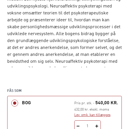
udviklingspsykologi. Neuroaffektiv psykoterapi med
voksne omsætter teorien til det psykoterapeutiske
arbejde og præsenterer ideer til, hvordan man kan
skabe personlighedsmæssige udviklingsprocesser i det
udviklede nervesystem. Alle bogens bidrag bygger på
den grundlæggende udviklingspsykologiske forståelse,
at det er andres anerkendelse, som former selvet, og det
er gennem andres anerkendelse, at man etablerer en
bevidsthed om sig selv. Neuroaffektiv psykoterapi med
voksne er ikke en ny behandlingsmetode, men et
”landkort”, der kan vise vej i forhold til mange
forskellige hensigtsmæssige psykoterapeutiske
metoder: Hvilken metode er anvendelig til hvem, til hvad
FÅS SOM
og hvornår?
BOG
540,00 KR.
Pris pr. stk.
-
Bogen samler udenlandske og danske forfatteres
432,00 kr. ekskl. moms
bidrag, der alle forholder sig til psykoterapi ud fra en
Lev. omk. kan tillægges
kompleks forståelse af personlighedsudvikling som en
1
gensidig proces mellem neurobiologi og relationel