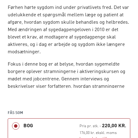
Førhen hørte sygdom ind under privatlivets fred. Det var
udelukkende et spørgsmål mellem læge og patient at
afgøre, hvordan sygdom skulle behandles og helbredes.
Med ændringen af sygedagpengeloven i 2010 er det
blevet et krav, at modtagere af sygedagpenge skal
aktiveres, og i dag er arbejde og sygdom ikke længere
modsætninger.
Fokus i denne bog er at belyse, hvordan sygemeldte
borgere oplever stramningerne i aktiveringskursen og
mødet med jobcentrene. Gennem interviews og
beskrivelser viser forfatteren, hvordan stramningerne
på sygedagpengeområdet har placeret denne gruppe i et
krydsfelt mellem sygdom og samfund.
Bogen giver et overblik over den social- og
FÅS SOM
arbejdsmarkedspolitik, der er blevet ført i Danmark
BOG
220,00 KR.
Pris pr. stk.
-
siden 1970’erne, og moderniseringen af den offentlige
176,00 kr. ekskl. moms
sektor. De lovgivningsmæssige ændringer på