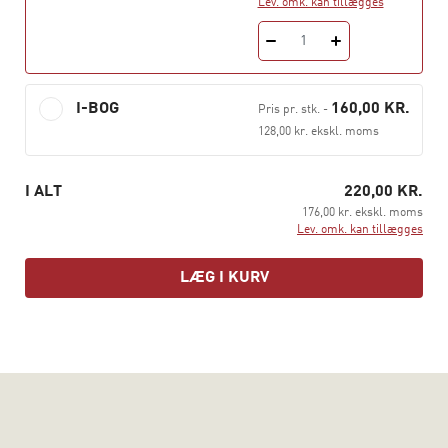
Lev. omk. kan tillægges
sygedagpengeområdet samt forhold omkring
retsikkerhed og statsrefusion behandles desuden i to
1
kapitler skrevet af socialrådgiver og cand.scient.soc.
Michelle Ankjær Lindegaard.
I-BOG
160,00 KR.
Pris pr. stk.
-
Når de syge skal arbejde
henvender sig til studerende
128,00 kr. ekskl. moms
på socialrådgiveruddannelsen og praktikere inden for
det beskæftigelsesrettede sociale arbejde samt politisk-
I ALT
220,00 KR.
administrative beslutningstagere.
176,00 kr. ekskl. moms
Lev. omk. kan tillægges
Tina Bømler er lektor ved Aalborg Universitet, hvor
hun underviser på socialrådgiveruddannelsen.
LÆG I KURV