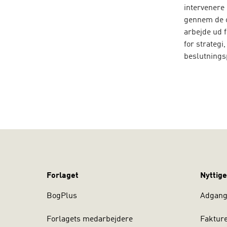
intervenere 
gennem de op
arbejde ud f
for strategi
beslutning
I denne 4. u
ledelsesdisc
Derudover h
paradokser 
Modstillinge
videregåend
relevant for
Forlaget
Nyttige
medarbejde
BogPlus
Adgang 
Forlagets medarbejdere
Faktur