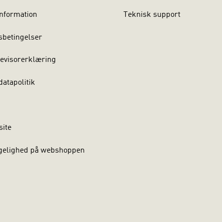
nformation
Teknisk support
sbetingelser
evisorerklæring
atapolitik
site
gelighed på webshoppen