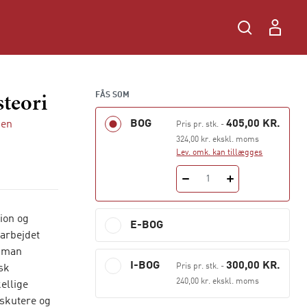
steori
FÅS SOM
BOG
405,00 KR.
ben
Pris pr. stk.
-
324,00 kr. ekskl. moms
Lev. omk. kan tillægges
1
tion og
E-BOG
 arbejdet
r man
I-BOG
300,00 KR.
Pris pr. stk.
-
sk
240,00 kr. ekskl. moms
kellige
iskutere og