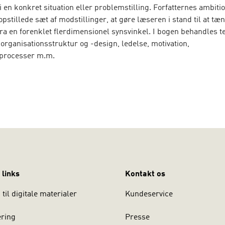
i en konkret situation eller problemstilling. Forfatternes ambitio
stillede sæt af modstillinger, at gøre læseren i stand til at tæn
ra en forenklet flerdimensionel synsvinkel. I bogen behandles t
, organisationsstruktur og -design, ledelse, motivation,
sprocesser m.m.
dgave har vi tilføjet et kapitel om bæredygtig ledelse, som er en 
ipliner, der er kommet til at fylde mere, siden vi skrev den forr
ar vi udvidet bogens afslutning med flere overvejelser om ledels
og integrativ tænkning.
r i organisations- og ledelsesteori henvender sig til studerende
e uddannelser, herunder diplom- og bachelorniveau, men den 
 praktikere, der søger inspiration i deres daglige arbejde som le
 links
Kontakt os
r.
til digitale materialer
Kundeservice
ering
Presse