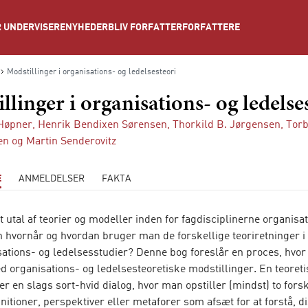
NYHEDER
BLIV FORFATTER
FORFATTERE
 UNDERVISERE
Modstillinger i organisations- og ledelsesteori
llinger i organisations- og ledelse
Høpner
,
Henrik Bendixen Sørensen
,
Thorkild B. Jørgensen
,
Tor
en
og
Martin Senderovitz
E
ANMELDELSER
FAKTA
t utal af teorier og modeller inden for fagdisciplinerne organisa
n hvornår og hvordan bruger man de forskellige teoriretninger i
ations- og ledelsesstudier? Denne bog foreslår en proces, hvo
d organisations- og ledelsesteoretiske modstillinger. En teoreti
er en slags sort-hvid dialog, hvor man opstiller (mindst) to fors
nitioner, perspektiver eller metaforer som afsæt for at forstå, d