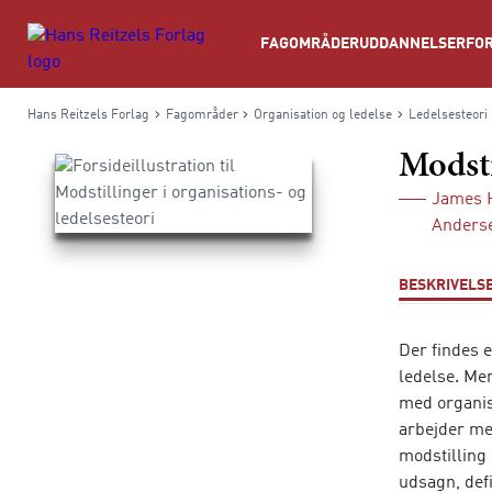
Søg
FAGOMRÅDER
UDDANNELSER
FOR
Hans Reitzels Forlag
Fagområder
Organisation og ledelse
Ledelsesteori
Modsti
James 
Anders
BESKRIVELS
Der findes e
ledelse. Me
med organis
arbejder me
modstilling 
udsagn, defi