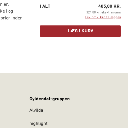
n er,
I ALT
405,00 KR.
ke i og
324,00 kr. ekskl. moms
Lev. omk. kan tillægges
eorier inden
LÆG I KURV
af de
ige udgave.
e af
 på
er også
der eller
Gyldendal-gruppen
Alvilda
highlight