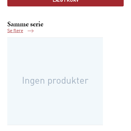
LÆG I KURV
Samme serie
Se flere
Samme serie
Ingen produkter