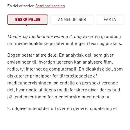
En del af serien
Seminarieserien
BESKRIVELSE
ANMELDELSER
FAKTA
Medier og medieundervisning 2. udgave
er en grundbog
om mediedidaktiske problemstillinger i teori og praksis.
Bogen består af tre dele: En analytisk del, som giver
anvisninger til, hvordan læreren kan analysere film,
radio, tv, internet og computerspil. En didaktisk del, som
diskuterer principper for tilrettelæggelse af
medieundervisningen, og endelig en perspektiverende
del, hvor nogle af tidens medieforskere giver deres bud
på tendenser inden for medieforskningen netop nu.
2. udgave indeholder ud over en generel opdatering et
nyt kapitel om danskfaget og Web 2.0.