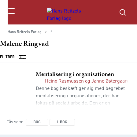
Søg
Hans Reitzels Forlag
*
Malene Ringvad
FILTRÉR
Mentalisering i organisationen
Heino Rasmussen
og
Janne Østergaard Ha
Denne bog beskæftiger sig med begrebet
mentalisering i organisationer, der har
fokus på socialt arbejde. Den er en
indføring i, hvordan man kan integrere
mentalisering i sociale organisationer og
Fås som
BOG
I-BOG
dermed skabe optimale rammer om kultur,
struktur og ledelse. Forfatterne viser i