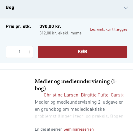
bogen, hvordan mentalisering kan anvendes
Bog
i grupper og team, i eget ledelsesarbejde og
i designet af den mentaliserende
organisation. Læser
i-bog
Pris pr. stk.
390,00 kr.
Lev. omk. kan tillægges
312,00 kr. ekskl. moms
KØB
1
Medier og medieundervisning (i-
bog)
Christine Larsen
,
Birgitte Tufte
,
Carsten J
Medier og medieundervisning 2. udgave er
en grundbog om mediedidaktiske
problemstillinger i teori og praksis. Bogen
består af tre dele: En analytisk del, som
En del af serien
Seminarieserien
giver anvisninger til, hvordan læreren kan