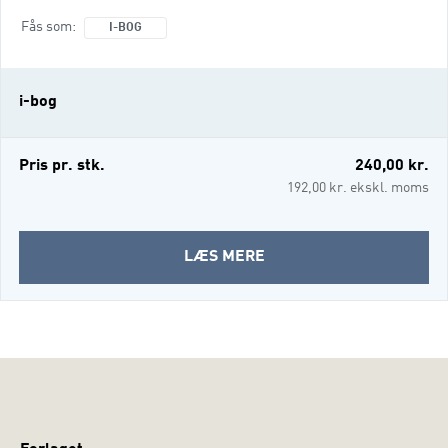
analysere film, radio, tv, internet og
Fås som
I-BOG
computerspil. En didaktisk del, som
diskuterer principper for tilrettelæggelse af
medieundervisningen, og endelig en
i-bog
perspektiverende del, hvor nogle af ti
Pris pr. stk.
240,00 kr.
192,00 kr. ekskl. moms
OM
LÆS MERE
MEDIER
OG
MEDIEUNDERVISNING
(I-
BOG)