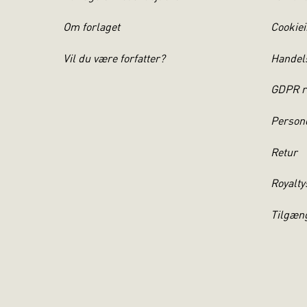
and. polyt, 
Om forlaget
Cookiei
Guide, stud
hos bl.a. P
Vil du være forfatter?
Handel
Danmark og i
et af COWI´
GDPR r
NIRAS Konsu
Persond
Retur
Michael Ør
Royalty
: +45 4057 
Tilgæn
LARS BORGM