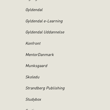
Council
Gyldendal
emisk trænet
dvikling i
Gyldendal e-Learning
 direktør i
edelse hos
Gyldendal Uddannelse
 Aps.
Konfront
MentorDanmark
Munksgaard
Skoledu
Strandberg Publishing
Studybox