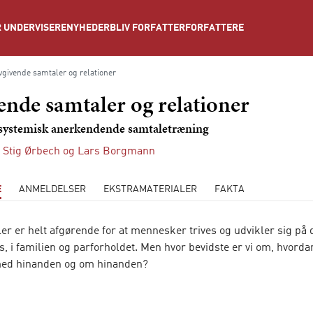
NYHEDER
BLIV FORFATTER
FORFATTERE
 UNDERVISERE
vgivende samtaler og relationer
ende samtaler og relationer
systemisk anerkendende samtaletræning
 Stig Ørbech
og
Lars Borgmann
E
ANMELDELSER
EKSTRAMATERIALER
FAKTA
er er helt afgørende for at mennesker trives og udvikler sig på 
, i familien og parforholdet. Men hvor bevidste er vi om, hvordan 
med hinanden og om hinanden?