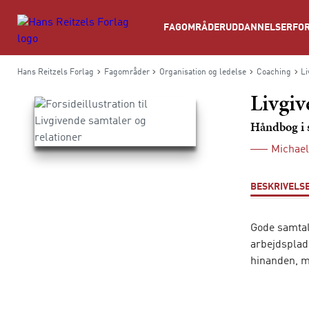
Søg
FAGOMRÅDER
UDDANNELSER
FOR
Hans Reitzels Forlag
Fagområder
Organisation og ledelse
Coaching
Li
Livgiv
Håndbog i 
Michael
BESKRIVELS
Gode samtal
arbejdsplads
hinanden, 