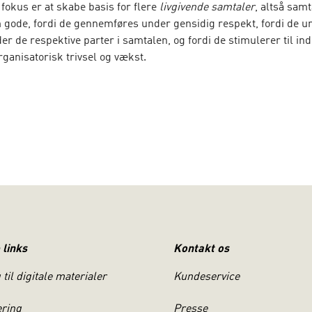
fokus er at skabe basis for flere
livgivende samtaler
, altså sam
 gode, fordi de gennemføres under gensidig respekt, fordi de u
r de respektive parter i samtalen, og fordi de stimulerer til ind
ganisatorisk trivsel og vækst.
samtaler
og relationer
er først og fremmest en praktisk håndbog
ng. Her er alle værktøjer samlet så de er til at gå til på en enke
e i en travl hverdag. Bogen henvender sig både til organisation
m har mod på at arbejde med din personlige kommunikation og p
flere tilfredsstillende samtaler i hverdagen. I del 1 introduceres 
enteres de værktøjer og teknikker, som afstemt i forhold til den
remmer den gode kommunikation og samtale. Bogens metoder og
vejende på systemisk tænkning og en anerkendende tilgang, m
r og teorier inddrages også.
 links
Kontakt os
til digitale materialer
Kundeservice
BECH (født 1966) er c
ering
Presse