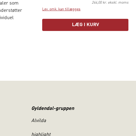
taler som
244,00 kr. ekskl. moms
Lev. omk. kan tillægges
nderstøtter
ividuel
LÆG I KURV
 i
l og
er, teams og
å den måde
teorierne og
 konkrete
 værktøj
en andre
Gyldendal-gruppen
Alvilda
highlight