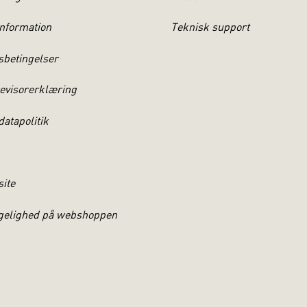
psykoterapeut (SPUD/EAPT godkendt), IAF Certified Facilitator, 
nformation
Teknisk support
ier på Master i Organisationspsykologi (MPO) på RUC samt syst
eter Lang. Har siden 1990 arbejdet med træning og organisationsu
sbetingelser
nternationalt med bl.a. 7 år i Afrika. Han har ledererfaring som
s større datterselskaber og som afdelingsleder for Træning & L
evisorerklæring
lenterne. Michael er partner i CENFAC, Center for Facilitering
atapolitik
bech
site
8456 /
michael@cenfac.dk
gelighed på webshoppen
ANN, født 1967,