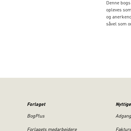
Denne bogs 
opleves som
og anerkende
såvel som or
Livgivende 
samtaletræni
konkret måd
til dig, so
bidrage til 
i del 2 præs
situation f
bygger over
perspektive
Forlaget
Nyttige
BogPlus
Adgang 
MICHAEL ØR
Forlagets medarbejdere
Faktur