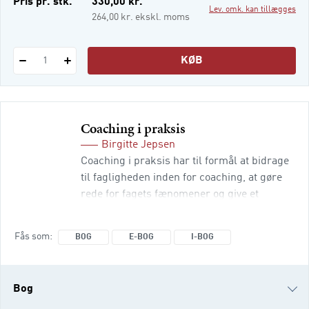
Pris pr. stk.
330,00 kr.
Lev. omk. kan tillægges
i-bog
264,00 kr. ekskl. moms
KØB
1
Coaching i praksis
Birgitte Jepsen
Coaching i praksis har til formål at bidrage
til fagligheden inden for coaching, at gøre
rede for fagets fænomener og give et
kvalificeret bud på professionel coaching.
Forfatteren redegør for sit syn på
Fås som
BOG
E-BOG
I-BOG
coachuniverset, og bogen er ment som
værktøjskasse, hvor værktøjerne
kontinuerligt funderes i teorien. Bogen kan
Bog
med fordel anvendes på videregående