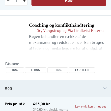
KØB
1
Coaching og konflikthåndtering
Gry Vangstrup
og
Pia Lindkvist Knærkega
Bogen behandler en række af de
mekanismer og redskaber, der kan bruges
af ledere og medarbejdere for at undgå, at
samarbejdet i organisationen hindres af
ikke-konstruktive konflikter. Coaching er et
Fås som
af de udviklingsværktøjer, som kan
BOG
E-BOG
I-BOG
LYDFILER
anvendes og give lederkompetencer på
organisations-, team- og individuelt niveau i
forhold til konflikthåndtering. Alle
Bog
arbejdspladser har dagligt konflikter! Det
er et vilkår, der s
e-bog
Pris pr. stk.
425,00 kr.
Lev. omk. kan tillægges
i-bog
340,00 kr. ekskl. moms