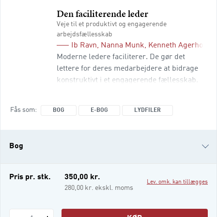
forfatter
Den faciliterende leder
eller
Veje til et produktivt og engagerende
isbn
arbejdsfællesskab
Ib Ravn
,
Nanna Munk
,
Kenneth Agerholm
Moderne ledere faciliterer. De gør det
lettere for deres medarbejdere at bidrage
konstruktivt i et engagerende fællesskab.
Gammeldags ”Her-bestemmer-jeg!”-
ledelse har været på vej ud i årtier.
Fås som
BOG
E-BOG
LYDFILER
Medarbejdere vil involveres, bruge deres
faglighed og være aktører i eget arbejdsliv.
Men mange ledere falder i den modsatte
Bog
grøft med retningsløs og vag ”Hvad-synes-
I-selv?”-ledelse. Den faciliterende leder
viser en tredje
e-bog
Pris pr. stk.
350,00 kr.
Lev. omk. kan tillægges
Lydfiler
280,00 kr. ekskl. moms