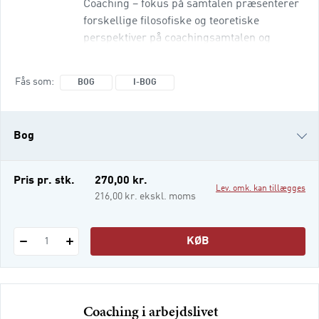
Coaching – fokus på samtalen præsenterer
forskellige filosofiske og teoretiske
perspektiver på coachingsamtalen og
indeholder desuden analyser af autentiske
coachingsamtaler, som finder sted i en
Fås som
BOG
I-BOG
organisatorisk kontekst. Bogens kapitler
beskæftiger sig med forskellige tilgange til
coaching, som de kommer til udtryk i teori
Bog
og praksis. Der er særlig opmærksomhed
på, hvordan coachen er til stede i samtalen
og for
i-bog
Pris pr. stk.
270,00 kr.
Lev. omk. kan tillægges
216,00 kr. ekskl. moms
KØB
1
Coaching i arbejdslivet