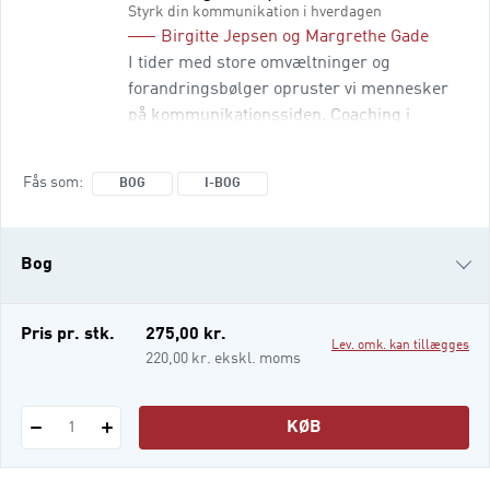
Styrk din kommunikation i hverdagen
Birgitte Jepsen
og
Margrethe Gade
I tider med store omvæltninger og
forandringsbølger opruster vi mennesker
på kommunikationssiden. Coaching i
arbejdslivet præsenterer dig for teorier og
redskaber til at styrke din kommunikation i
Fås som
BOG
I-BOG
hverdagen – både som kollega,
medarbejder og leder. I bogen præsenteres
den systemiske og den narrative metode, og
Bog
samtidig er der fokus på, hvordan coaching
indvirker på hjernen. God kommunikation
styrker det menneskel
i-bog
Pris pr. stk.
275,00 kr.
Lev. omk. kan tillægges
220,00 kr. ekskl. moms
KØB
1