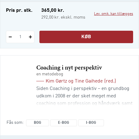
uddannelser, idet den giver en grundig intr
e-bog
Pris pr. stk.
365,00 kr.
Lev. omk. kan tillægges
i-bog
292,00 kr. ekskl. moms
KØB
1
Coaching i nyt perspektiv
en metodebog
Kim Gørtz
og
Tine Gaihede
(red.)
Siden Coaching i perspektiv – en grundbog
udkom i 2008 er der sket meget med
coaching som profession og håndværk samt
i vores forståelse af coaching. I Coaching i
nyt perspektiv – en metodebog bevæger vi
Fås som
BOG
E-BOG
I-BOG
os nogle skridt videre. Ved at gøre status for
faget og pege fremad forsøger bogen at