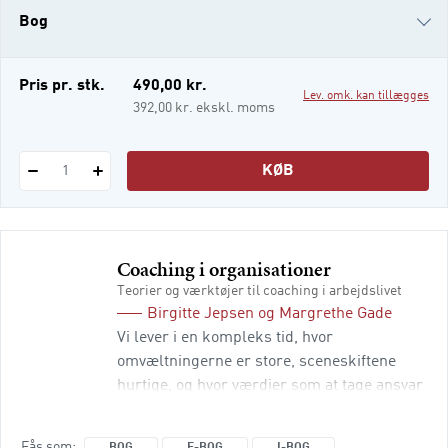
favne coachingfeltet på ny gennem tre
Bog
centrale områder:
e-bog
Pris pr. stk.
490,00 kr.
Lev. omk. kan tillægges
i-bog
392,00 kr. ekskl. moms
KØB
1
Coaching i organisationer
Teorier og værktøjer til coaching i arbejdslivet
Birgitte Jepsen
og
Margrethe Gade
Vi lever i en kompleks tid, hvor
omvæltningerne er store, sceneskiftene
hurtige, og hvor værdier som at tage ansvar
er i høj kurs. Det betyder, at kravene til den
enkelte i arbejdslivet ændres. Der stilles
Fås som
BOG
E-BOG
I-BOG