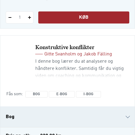
Lydfiler
KØB
1
Konstruktive konflikter
Gitte Svanholm
og
Jakob Fälling
I denne bog lærer du at analysere og
håndtere konflikter. Samtidig får du vigtig
viden om coaching og kommunikation og
om, hvordan du skaber tillidsfulde
relationer. Det er vigtigt, når du skal sikre
Fås som
BOG
E-BOG
I-BOG
effektivitet og trivsel på din arbejdsplads.
KONSTRUKTIVE KONFLIKTER er en
anderledes og let tilgængelig fagbog, hvor
Bog
tegnet journalistik udgør godt halvdelen af
bogen. Ved at beskrive virkelige m
e-bog