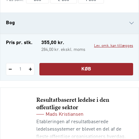
krav om højere transparens, at vi skal være
hybride, bæredygtige, beslutningsdygtige,
kunne vidensdele, sætte retning, skabe
Bog
tydelige rammer og kunne navigere i den
kompleksitet, der sætter dagsordenen.
e-bog
Pris pr. stk.
355,00 kr.
Lev. omk. kan tillægges
i-bog
284,00 kr. ekskl. moms
KØB
1
Resultatbaseret ledelse i den
offentlige sektor
Mads Kristiansen
Etableringen af resultatbaserede
ledelsessystemer er blevet en del af de
fleste offentlige organisationers hverdag.