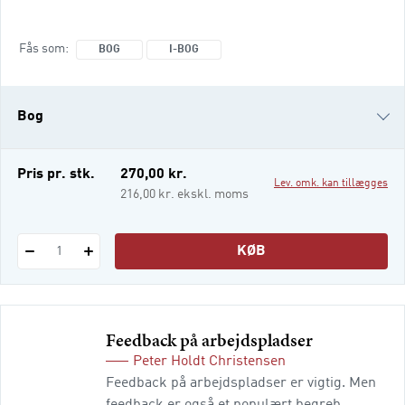
Der formuleres i stigende grad mål,
udvikles indikatorer, indsamles og
Fås som
BOG
I-BOG
rapporteres data og mængden af
resultatinformation om offentlige
organisationers indsatser er vokset
Bog
markant. Formålene med resultatbaserede
ledelsessystemer og tilvejebringelsen af
resultatinformation er mange. Det kan
i-bog
Pris pr. stk.
270,00 kr.
Lev. omk. kan tillægges
fremme gennemsigtighed og an
216,00 kr. ekskl. moms
KØB
1
Feedback på arbejdspladser
Peter Holdt Christensen
Feedback på arbejdspladser er vigtig. Men
feedback er også et populært begreb