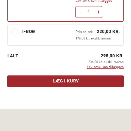
gennemførelse af complianceundersøgelser. Bogen
Lev. omk. kan tillægges
afsluttes med en gennemgang af finanstilsynets rolle og
1
et blik på compliance i fremtiden.
Lærebog i compliance er praksisorienteret og
I-BOG
220,00 KR.
Pris pr. stk.
-
eksempler anvendes løbende for at understøtte den
176,00 kr. ekskl. moms
mere teoretiske gennemgang.
I ALT
295,00 KR.
236,00 kr. ekskl. moms
Lev. omk. kan tillægges
LÆG I KURV