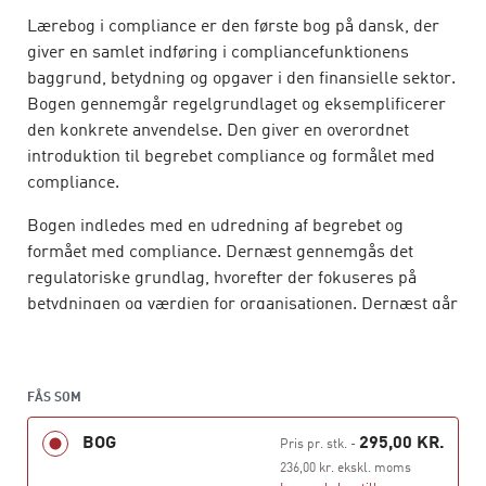
Lærebog i compliance er den første bog på dansk, der
giver en samlet indføring i compliancefunktionens
baggrund, betydning og opgaver i den finansielle sektor.
Bogen gennemgår regelgrundlaget og eksemplificerer
den konkrete anvendelse. Den giver en overordnet
introduktion til begrebet compliance og formålet med
compliance.
Bogen indledes med en udredning af begrebet og
formået med compliance. Dernæst gennemgås det
regulatoriske grundlag, hvorefter der fokuseres på
betydningen og værdien for organisationen. Dernæst går
bogen i dybden med kravene til compliancefunktionen
og de de områder, der er underlagt compliance.
Samarbejdet med øvrige relevante funktioner fx
FÅS SOM
risikofunktionen og intern revision, behandles i kapitel 6.
Kapitel 7-9 indeholder forslag til udførelse i praksis, fx
BOG
295,00 KR.
Pris pr. stk.
-
dokumentgrundlaget, arbejdsdokumenter og
236,00 kr. ekskl. moms